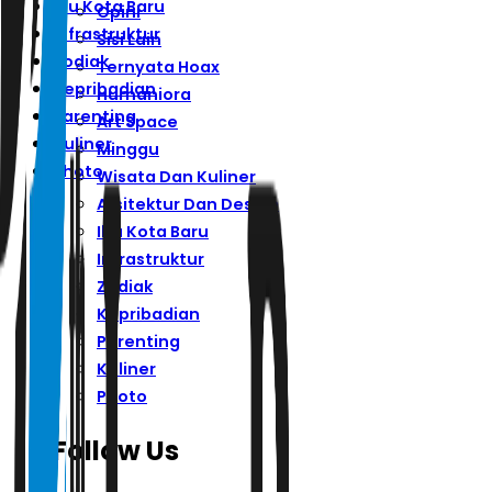
Ibu Kota Baru
Opini
Infrastruktur
Sisi Lain
Zodiak
Ternyata Hoax
Kepribadian
Humaniora
Parenting
Art Space
Kuliner
Minggu
Photo
Wisata Dan Kuliner
Arsitektur Dan Desain
Ibu Kota Baru
Infrastruktur
Zodiak
Kepribadian
Parenting
Kuliner
Photo
Follow Us