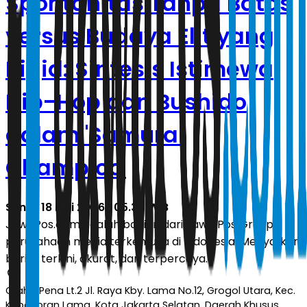
Spontanitas Tanpa Batas
versus Budaya Elit yang
Rigid: Sintesis Istimewa
Hip-Hop dan Bushido
dalam 'Samurai
Champloo'
Senin, 18 Mei 2026 | 05.30 WIB
JawaPos.com adalah bagian dari Jawa Pos Group,
perusahaan media terkemuka di Indonesia. Menyajikan
berita terkini, akurat, dan terpercaya.
Graha Pena Lt.2 Jl. Raya Kby. Lama No.12, Grogol Utara, Kec.
Kebayoran Lama, Kota Jakarta Selatan, Daerah Khusus