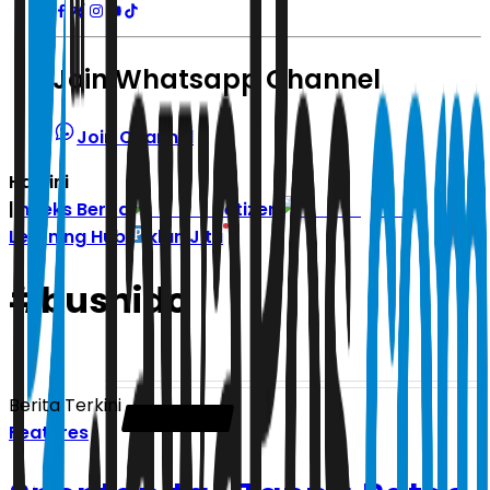
Join Whatsapp Channel
Join Channel
Hari ini
|
Indeks Berita
Zetizen
Learning Hub
Iklan Jitu
#
bushido
Berita Terkini
Features