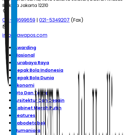
Ibukota Jakarta 12210
021-53699659
|
021-5349207
(Fax)
info@jawapos.com
Awarding
Nasional
Surabaya Raya
Sepak Bola Indonesia
Sepak Bola Dunia
Ekonomi
Oto Dan Tekno
Arsitektur Dan Desain
Kabinet Merah Putih
Features
Jabodetabek
Humaniora