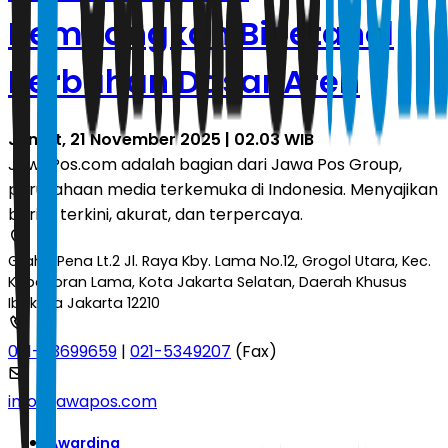
Kembangkan Bioetanol
Berbahan Dasar Aren
Jumat, 21 November 2025 | 02.03 WIB
JawaPos.com adalah bagian dari Jawa Pos Group,
perusahaan media terkemuka di Indonesia. Menyajikan
berita terkini, akurat, dan terpercaya.
Graha Pena Lt.2 Jl. Raya Kby. Lama No.12, Grogol Utara, Kec.
Kebayoran Lama, Kota Jakarta Selatan, Daerah Khusus
Ibukota Jakarta 12210
021-53699659
|
021-5349207
(Fax)
info@jawapos.com
Awarding