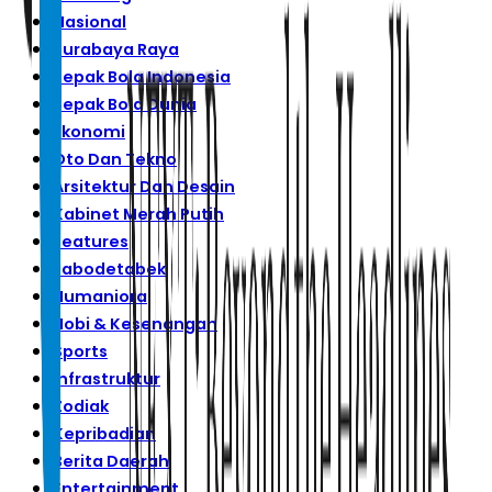
Nasional
Surabaya Raya
Sepak Bola Indonesia
Sepak Bola Dunia
Ekonomi
Oto Dan Tekno
Arsitektur Dan Desain
Kabinet Merah Putih
Features
Jabodetabek
Humaniora
Hobi & Kesenangan
Sports
Infrastruktur
Zodiak
Kepribadian
Berita Daerah
Entertainment