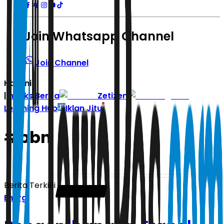
Join Whatsapp Channel
Join Channel
Hari ini
|
Indeks Berita
Zetizen
Learning Hub
Iklan Jitu
#
bbn
Berita Terkini
Energi