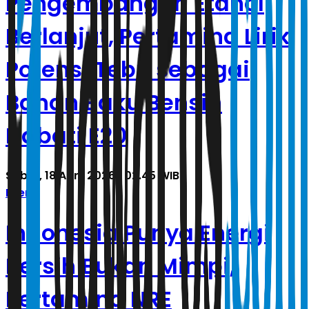
Pengembangan Etanol
Berlanjut, Pertamina Lirik
Potensi Tebu sebagai
Bahan Baku Bensin
Nabati E20
Sabtu, 18 April 2026 | 02.45 WIB
Energi
Indonesia Punya Energi
Bersih Bukan Mimpi,
Pertamina NRE