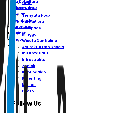
Ibu Kota Baru
Opini
Infrastruktur
Sisi Lain
Zodiak
Ternyata Hoax
Kepribadian
Humaniora
Parenting
Art Space
Kuliner
Minggu
Photo
Wisata Dan Kuliner
Arsitektur Dan Desain
Ibu Kota Baru
Infrastruktur
Zodiak
Kepribadian
Parenting
Kuliner
Photo
Follow Us