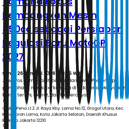
Yamaha Fokus
Kembangkan Mesin
850cc sebagai Persiapan
Regulasi Baru MotoGP
2027
Senin, 26 Januari 2026 | 23.25 WIB
JawaPos.com adalah bagian dari Jawa Pos Group,
perusahaan media terkemuka di Indonesia. Menyajikan
berita terkini, akurat, dan terpercaya.
Graha Pena Lt.2 Jl. Raya Kby. Lama No.12, Grogol Utara, Kec.
Kebayoran Lama, Kota Jakarta Selatan, Daerah Khusus
Ibukota Jakarta 12210