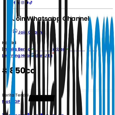
Join Whatsapp Channel
Join Channel
Hari ini
|
Indeks Berita
Zetizen
Learning Hub
Iklan Jitu
#
850cc
Berita Terkini
Moto GP