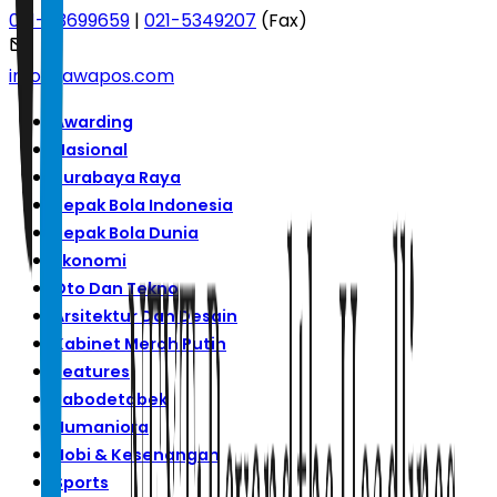
021-53699659
|
021-5349207
(Fax)
info@jawapos.com
Awarding
Nasional
Surabaya Raya
Sepak Bola Indonesia
Sepak Bola Dunia
Ekonomi
Oto Dan Tekno
Arsitektur Dan Desain
Kabinet Merah Putih
Features
Jabodetabek
Humaniora
Hobi & Kesenangan
Sports