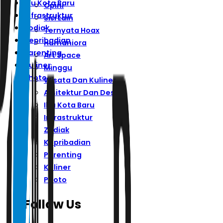
Ibu Kota Baru
Opini
Infrastruktur
Sisi Lain
Zodiak
Ternyata Hoax
Kepribadian
Humaniora
Parenting
Art Space
Kuliner
Minggu
Photo
Wisata Dan Kuliner
Arsitektur Dan Desain
Ibu Kota Baru
Infrastruktur
Zodiak
Kepribadian
Parenting
Kuliner
Photo
Follow Us