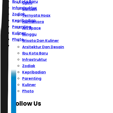
Ibu Kota Baru
Opini
Infrastruktur
Sisi Lain
Zodiak
Ternyata Hoax
Kepribadian
Humaniora
Parenting
Art Space
Kuliner
Minggu
Photo
Wisata Dan Kuliner
Arsitektur Dan Desain
Ibu Kota Baru
Infrastruktur
Zodiak
Kepribadian
Parenting
Kuliner
Photo
Follow Us