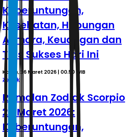
Keberuntungan,
Kesehatan, Hubungan
Asmara, Keuangan dan
Tips Sukses Hari Ini
Kamis, 26 Maret 2026 | 00.50 WIB
Zodiak
Ramalan Zodiak Scorpio
25 Maret 2026:
Keberuntungan,