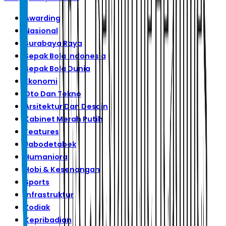
Awarding
Nasional
Surabaya Raya
Sepak Bola Indonesia
Sepak Bola Dunia
Ekonomi
Oto Dan Tekno
Arsitektur Dan Desain
Kabinet Merah Putih
Features
Jabodetabek
Humaniora
Hobi & Kesenangan
Sports
Infrastruktur
Zodiak
Kepribadian