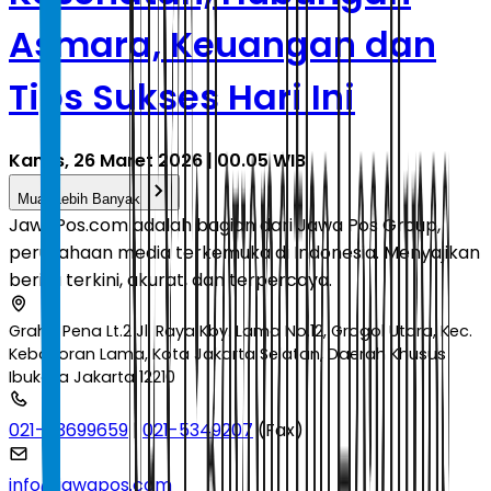
Asmara, Keuangan dan
Tips Sukses Hari Ini
Kamis, 26 Maret 2026 | 00.05 WIB
Muat Lebih Banyak
JawaPos.com adalah bagian dari Jawa Pos Group,
perusahaan media terkemuka di Indonesia. Menyajikan
berita terkini, akurat, dan terpercaya.
Graha Pena Lt.2 Jl. Raya Kby. Lama No.12, Grogol Utara, Kec.
Kebayoran Lama, Kota Jakarta Selatan, Daerah Khusus
Ibukota Jakarta 12210
021-53699659
|
021-5349207
(Fax)
info@jawapos.com