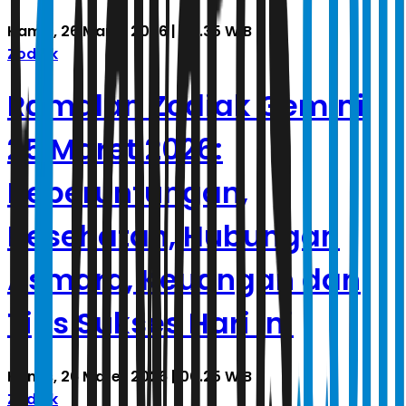
Kamis, 26 Maret 2026 | 00.35 WIB
Zodiak
Ramalan Zodiak Gemini
25 Maret 2026:
Keberuntungan,
Kesehatan, Hubungan
Asmara, Keuangan dan
Tips Sukses Hari Ini
Kamis, 26 Maret 2026 | 00.25 WIB
Zodiak