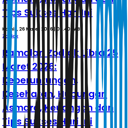
Tips Sukses Hari Ini
Kamis, 26 Maret 2026 | 00.40 WIB
Zodiak
Ramalan Zodiak Libra 25
Maret 2026:
Keberuntungan,
Kesehatan, Hubungan
Asmara, Keuangan dan
Tips Sukses Hari Ini