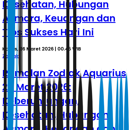
Kesehatan, Hubungan
Asmara, Keuangan dan
Tips Sukses Hari Ini
Kamis, 26 Maret 2026 | 00.45 WIB
Zodiak
Ramalan Zodiak Aquarius
25 Maret 2026:
Keberuntungan,
Kesehatan, Hubungan
Asmara, Keuangan dan