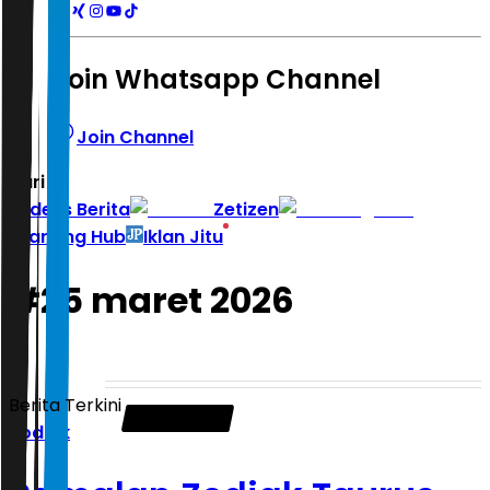
Join Whatsapp Channel
Join Channel
Hari ini
|
Indeks Berita
Zetizen
Learning Hub
Iklan Jitu
#
25 maret 2026
Berita Terkini
Zodiak