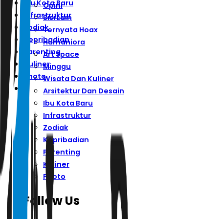
Ibu Kota Baru
Opini
Infrastruktur
Sisi Lain
Zodiak
Ternyata Hoax
Kepribadian
Humaniora
Parenting
Art Space
Kuliner
Minggu
Photo
Wisata Dan Kuliner
Arsitektur Dan Desain
Ibu Kota Baru
Infrastruktur
Zodiak
Kepribadian
Parenting
Kuliner
Photo
Follow Us