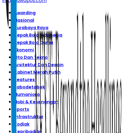
info@jawapos.com
Awarding
Nasional
Surabaya Raya
Sepak Bola Indonesia
Sepak Bola Dunia
Ekonomi
Oto Dan Tekno
Arsitektur Dan Desain
Kabinet Merah Putih
Features
Jabodetabek
Humaniora
Hobi & Kesenangan
Sports
Infrastruktur
Zodiak
Kepribadian