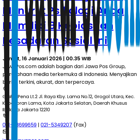
Menurut Psikologi Anda
Memiliki 8 Kebiasaan
Kesadaran Sosial Ini
Jumat, 16 Januari 2026 | 00.35 WIB
JawaPos.com adalah bagian dari Jawa Pos Group,
perusahaan media terkemuka di Indonesia. Menyajikan
berita terkini, akurat, dan terpercaya.
Graha Pena Lt.2 Jl. Raya Kby. Lama No.12, Grogol Utara, Kec.
Kebayoran Lama, Kota Jakarta Selatan, Daerah Khusus
Ibukota Jakarta 12210
021-53699659
|
021-5349207
(Fax)