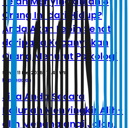
Telah Menyingkirkan 8
Orang Ini dari Hidup?
Anda Akan Lebih Sehat
daripada Kebanyakan
Orang Menurut Psikologi
Senin, 11 Mei 2026 | 15.48 WIB
Kepribadian
Jika Anda Secara
Naluriah Menyingkir Alih-
alih Menghalangi Jalan,