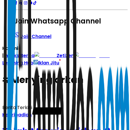
Join Whatsapp Channel
Join Channel
Hari ini
|
Indeks Berita
Zetizen
Learning Hub
Iklan Jitu
#
Menyingkirkan
Berita Terkini
Kepribadian