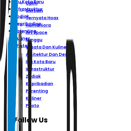
Ibu Kota Baru
Opini
Infrastruktur
Sisi Lain
Zodiak
Ternyata Hoax
Kepribadian
Humaniora
Parenting
Art Space
Kuliner
Minggu
Photo
Wisata Dan Kuliner
Arsitektur Dan Desain
Ibu Kota Baru
Infrastruktur
Zodiak
Kepribadian
Parenting
Kuliner
Photo
Follow Us