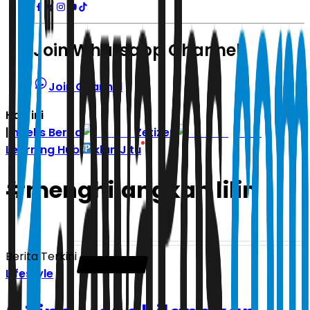
Join Whatsapp Channel
Join Channel
Hari ini
|
Indeks Berita
Zetizen
Learning Hub
Iklan Jitu
#
menghilangkan lilin
Berita Terkini
Lifestyle