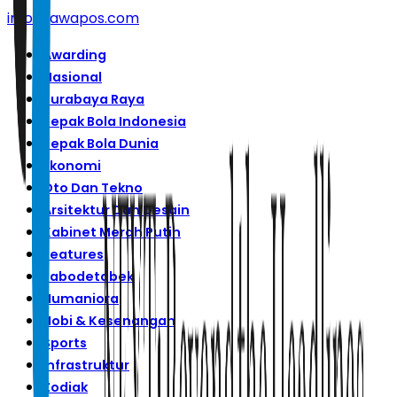
info@jawapos.com
Awarding
Nasional
Surabaya Raya
Sepak Bola Indonesia
Sepak Bola Dunia
Ekonomi
Oto Dan Tekno
Arsitektur Dan Desain
Kabinet Merah Putih
Features
Jabodetabek
Humaniora
Hobi & Kesenangan
Sports
Infrastruktur
Zodiak