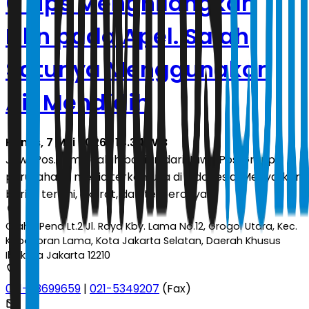
6 Tips Menghilangkan
Lilin pada Apel. Salah
Satunya Menggunakan
Air Mendidih
Kamis, 7 Mei 2026 | 14.34 WIB
JawaPos.com adalah bagian dari Jawa Pos Group,
perusahaan media terkemuka di Indonesia. Menyajikan
berita terkini, akurat, dan terpercaya.
Graha Pena Lt.2 Jl. Raya Kby. Lama No.12, Grogol Utara, Kec.
Kebayoran Lama, Kota Jakarta Selatan, Daerah Khusus
Ibukota Jakarta 12210
021-53699659
|
021-5349207
(Fax)