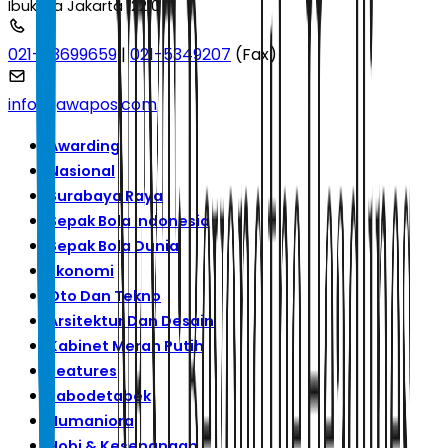
Ibukota Jakarta 12210
021-53699659
|
021-5349207
(Fax)
info@jawapos.com
Awarding
Nasional
Surabaya Raya
Sepak Bola Indonesia
Sepak Bola Dunia
Ekonomi
Oto Dan Tekno
Arsitektur Dan Desain
Kabinet Merah Putih
Features
Jabodetabek
Humaniora
Hobi & Kesenangan