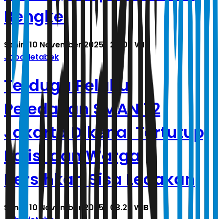
Bengkel
Senin, 10 November 2025 | 20.05 WIB
Jabodetabek
Terduga Pelaku
Peledakan SMAN 72
Jakarta Dikenal Tertutup,
Polisi dan Warga
Bersihkan Sisa Ledakan
Senin, 10 November 2025 | 03.23 WIB