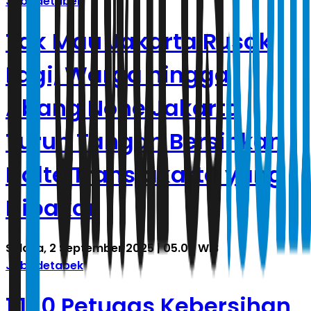
Jabodetabek
Tak Mau Jakarta Rusak
Lagi, Warga hingga
Abang None Jakarta
Turun Tangan Bersihkan
Halte Transjakarta yang
Dibakar
Selasa, 2 September 2025 | 05.03 WIB
Jabodetabek
1.150 Petugas Kebersihan