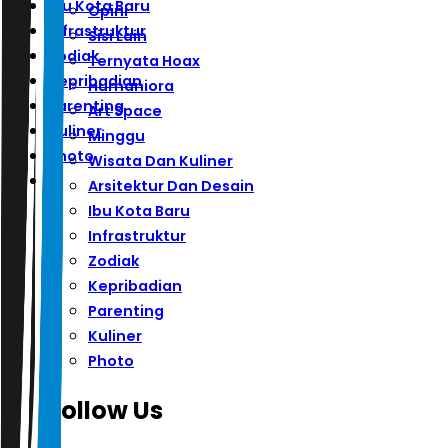
Ibu Kota Baru
Opini
Infrastruktur
Sisi Lain
Zodiak
Ternyata Hoax
Kepribadian
Humaniora
Parenting
Art Space
Kuliner
Minggu
Photo
Wisata Dan Kuliner
Arsitektur Dan Desain
Ibu Kota Baru
Infrastruktur
Zodiak
Kepribadian
Parenting
Kuliner
Photo
Follow Us