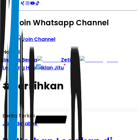
Join Whatsapp Channel
Join Channel
Hari ini
|
Indeks Berita
Zetizen
Learning Hub
Iklan Jitu
#
Bersihkan
Berita Terkini
Jabodetabek