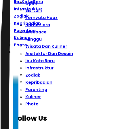
Ibu Kota Baru
Opini
Infrastruktur
Sisi Lain
Zodiak
Ternyata Hoax
Kepribadian
Humaniora
Parenting
Art Space
Kuliner
Minggu
Photo
Wisata Dan Kuliner
Arsitektur Dan Desain
Ibu Kota Baru
Infrastruktur
Zodiak
Kepribadian
Parenting
Kuliner
Photo
Follow Us