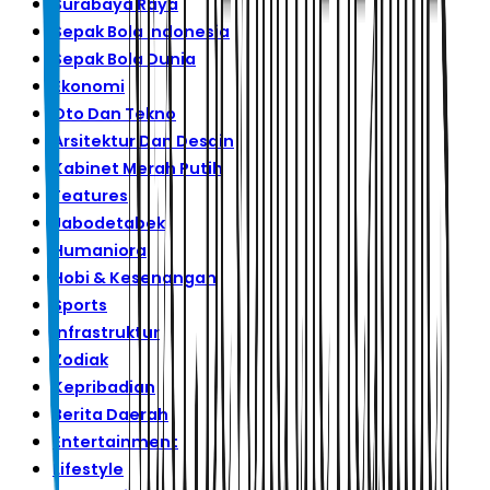
Surabaya Raya
Sepak Bola Indonesia
Sepak Bola Dunia
Ekonomi
Oto Dan Tekno
Arsitektur Dan Desain
Kabinet Merah Putih
Features
Jabodetabek
Humaniora
Hobi & Kesenangan
Sports
Infrastruktur
Zodiak
Kepribadian
Berita Daerah
Entertainment
Lifestyle