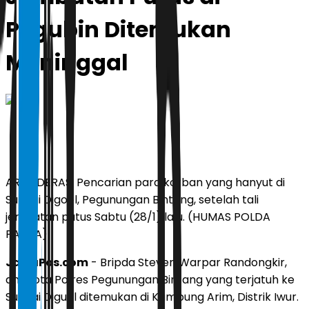
Pegubin Ditemukan
Meninggal
ARUS DERAS: Pencarian para korban yang hanyut di
Sungai Digoel, Pegunungan Bintang, setelah tali
jembatan putus Sabtu (28/1) lalu. (HUMAS POLDA
PAPUA)
JawaPos.com
- Bripda Steven Warpar Randongkir,
anggota Polres Pegunungan Bintang yang terjatuh ke
Sungai Diguel ditemukan di Kampung Arim, Distrik Iwur.