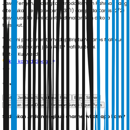
Jawa Tengah. Sedangkan Bripda Risman Rahman yang
ditemukan Selasa petang (31/1) dan pada Kamis (2/2)
dievakuasi ke Timika untuk dimakamkan di kota
tersebut.
"Saat ini pencarian terhadap Briptu Yohanes Matteus
masih dilakukan," jelas AKBP Dafi Bustomi.
Editor:
Kuswandi
Ikuti kami di Google
Tags
Korban Jembatan Sungai Diguel Putus
Bripda Steven
Jembatan Sungai Diguel
Jembatan Sungai Diguel Putus
Sudahkah Anda mengikuti channel whatsapp kami?