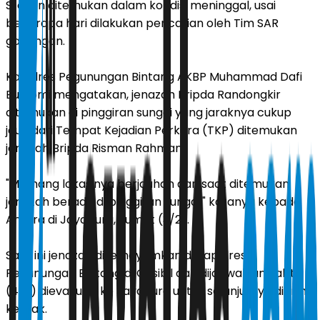
Steven ditemukan dalam kondisi meninggal, usai
beberapa hari dilakukan pencarian oleh Tim SAR
gabungan.
Kapolres Pegunungan Bintang AKBP Muhammad Dafi
Bustomi mengatakan, jenazah Bripda Randongkir
ditemukan di pinggiran sungai yang jaraknya cukup
jauh dari Tempat Kejadian Perkara (TKP) ditemukan
jenazah Bripda Risman Rahman.
"Memang lokasinya berjauhan dan saat ditemukan
jenazah berada di pinggiran sungai," katanya kepada
Antara di Jayapura, Jumat (3/2).
Saat ini jenazah disemayamkan di Kapolres
Pegunungan Bintang di Oksibil dan dijadwalkan Sabtu
(4/2) dievakuasi ke Jayapura untuk selanjutnya dikirim
ke Biak.