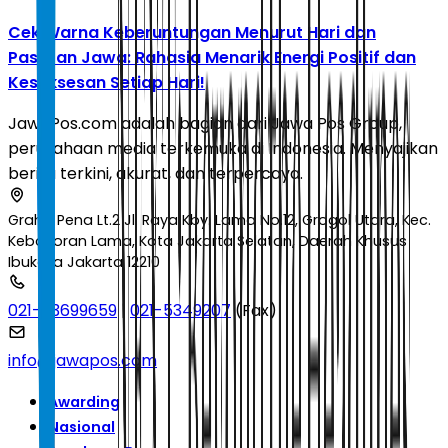
Cek Warna Keberuntungan Menurut Hari dan
Pasaran Jawa: Rahasia Menarik Energi Positif dan
Kesuksesan Setiap Hari!
JawaPos.com adalah bagian dari Jawa Pos Group,
perusahaan media terkemuka di Indonesia. Menyajikan
berita terkini, akurat, dan terpercaya.
Graha Pena Lt.2 Jl. Raya Kby. Lama No.12, Grogol Utara, Kec.
Kebayoran Lama, Kota Jakarta Selatan, Daerah Khusus
Ibukota Jakarta 12210
021-53699659
|
021-5349207
(Fax)
info@jawapos.com
Awarding
Nasional