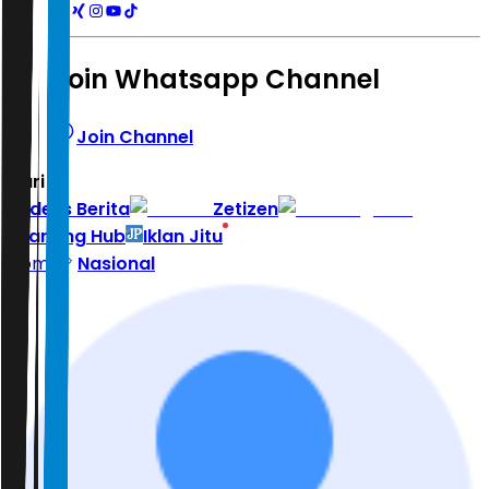
Join Whatsapp Channel
Join Channel
Hari ini
|
Indeks Berita
Zetizen
Learning Hub
Iklan Jitu
Home
Nasional