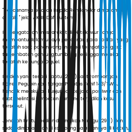
"Rencananya jenazah Bripda Randongkir dimakamkan
di Biak, " jelas AKBP Dafi Bustomi.
Ia mengatakan masyarakat di Distrik Iwur sangat
membantu dalam upaya pencarian para korban yang
terjatuh saat pohon yang menjadi tempat pengikat
tali jembatan gantung tumbang sehingga mereka
terjatuh ke Sungai Diguel.
Insiden yang terjadi Sabtu (28/1) saat rombongan
Polres Pegubin dan Satgas Pamtas Yonif 143/TWEJ
hendak melakukan kunjungan kerja ke pos Iwur dan
saat melintasi jembatan gantung terjadilah kasus
tersebut.
Jenazah Pratu Ferdian ditemukan Minggu (29/1) dan
sudah dimakamkan di kampung halamannya di Klaten,