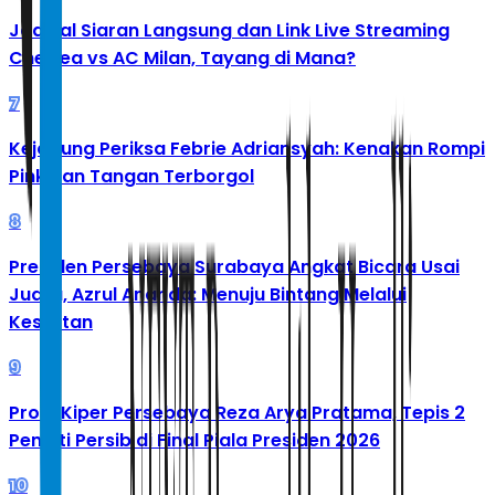
Jadwal Siaran Langsung dan Link Live Streaming
Chelsea vs AC Milan, Tayang di Mana?
7
Kejagung Periksa Febrie Adriansyah: Kenakan Rompi
Pink dan Tangan Terborgol
8
Presiden Persebaya Surabaya Angkat Bicara Usai
Juara, Azrul Ananda: Menuju Bintang Melalui
Kesulitan
9
Profil Kiper Persebaya Reza Arya Pratama, Tepis 2
Penalti Persib di Final Piala Presiden 2026
10