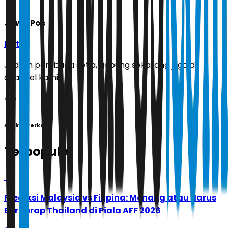
Jawa Pos
Ikuti
Jadilah pembaca setia, gabung sekarang juga di
channel kami!
Artikel Terkait
Terpopuler
1
Prediksi Malaysia vs Filipina: Menang atau Harus
Berharap Thailand di Piala AFF 2026