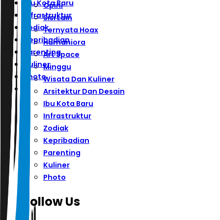
Ibu Kota Baru
Opini
Infrastruktur
Sisi Lain
Zodiak
Ternyata Hoax
Kepribadian
Humaniora
Parenting
Art Space
Kuliner
Minggu
Photo
Wisata Dan Kuliner
Arsitektur Dan Desain
Ibu Kota Baru
Infrastruktur
Zodiak
Kepribadian
Parenting
Kuliner
Photo
Follow Us