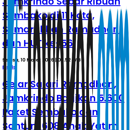
Jamkrindo Sebar Ribuan
Sembako di 11 Kota,
Semarakkan Ramadhan
dan HUT ke-56
Selasa, 10 Maret 2026 | 03.52 WIB
Bisnis
Gelar Safari Ramadhan,
Jamkrindo Bagikan 5.600
Paket Sembako dan
Santuni 608 Anak Yatim