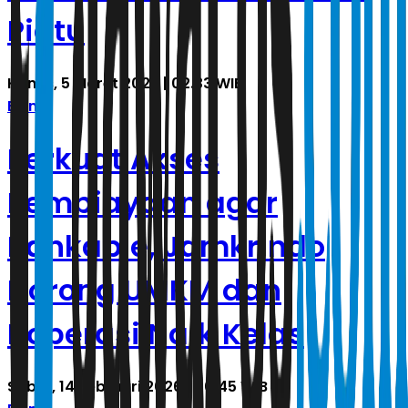
Piatu
Kamis, 5 Maret 2026 | 02.33 WIB
Bisnis
Perkuat Akses
Pembiayaan agar
Bankable, Jamkrindo
Dorong UMKM dan
Koperasi Naik Kelas
Sabtu, 14 Februari 2026 | 00.45 WIB