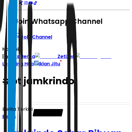
Join Whatsapp Channel
Join Channel
Hari ini
|
Indeks Berita
Zetizen
Learning Hub
Iklan Jitu
#
pt jamkrindo
Berita Terkini
Bisnis