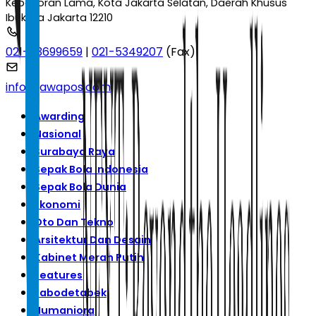
Kebayoran Lama, Kota Jakarta Selatan, Daerah Khusus
Ibukota Jakarta 12210
021-53699659
|
021-5349207
(Fax)
info@jawapos.com
Awarding
Nasional
Surabaya Raya
Sepak Bola Indonesia
Sepak Bola Dunia
Ekonomi
Oto Dan Tekno
Arsitektur Dan Desain
Kabinet Merah Putih
Features
Jabodetabek
Humaniora