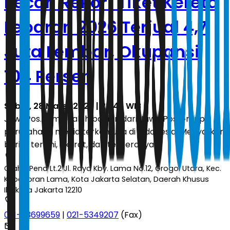
Pecah Rekor! Tiket Kereta
Lebaran 2026 Terjual 4,7
Juta Lembar, Okupansi
104 Persen
Sabtu, 28 Maret 2026 | 22.46 WIB
JawaPos.com adalah bagian dari Jawa Pos Group,
perusahaan media terkemuka di Indonesia. Menyajikan
berita terkini, akurat, dan terpercaya.
Graha Pena Lt.2 Jl. Raya Kby. Lama No.12, Grogol Utara, Kec.
Kebayoran Lama, Kota Jakarta Selatan, Daerah Khusus
Ibukota Jakarta 12210
021-53699659
|
021-5349207
(Fax)