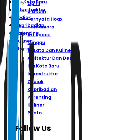
Ibu Kota Baru
Opini
Infrastruktur
Sisi Lain
Zodiak
Ternyata Hoax
Kepribadian
Humaniora
Parenting
Art Space
Kuliner
Minggu
Photo
Wisata Dan Kuliner
Arsitektur Dan Desain
Ibu Kota Baru
Infrastruktur
Zodiak
Kepribadian
Parenting
Kuliner
Photo
Follow Us