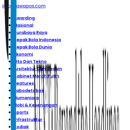
info@jawapos.com
Awarding
Nasional
Surabaya Raya
Sepak Bola Indonesia
Sepak Bola Dunia
Ekonomi
Oto Dan Tekno
Arsitektur Dan Desain
Kabinet Merah Putih
Features
Jabodetabek
Humaniora
Hobi & Kesenangan
Sports
Infrastruktur
Zodiak