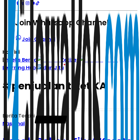
Join Whatsapp Channel
Join Channel
Hari ini
|
Indeks Berita
Zetizen
Learning Hub
Iklan Jitu
#
penjualan tiket KA
Berita Terkini
Nasional