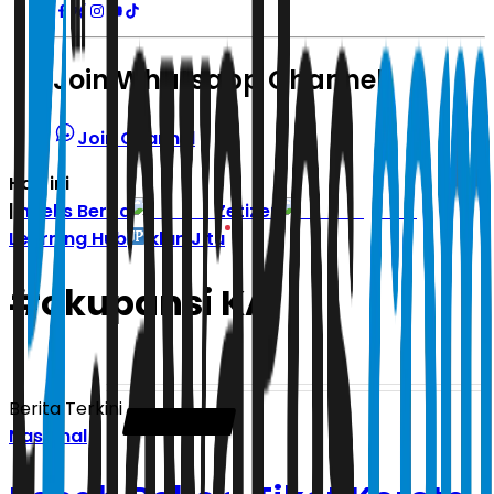
Join Whatsapp Channel
Join Channel
Hari ini
|
Indeks Berita
Zetizen
Learning Hub
Iklan Jitu
#
okupansi KA
Berita Terkini
Nasional