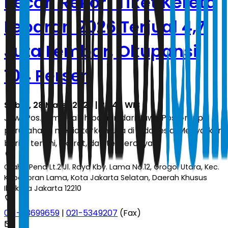
Pecah Rekor! Tiket Kereta
Lebaran 2026 Terjual 4,7
Juta Lembar, Okupansi
104 Persen
Sabtu, 28 Maret 2026 | 22.46 WIB
JawaPos.com adalah bagian dari Jawa Pos Group,
perusahaan media terkemuka di Indonesia. Menyajikan
berita terkini, akurat, dan terpercaya.
Graha Pena Lt.2 Jl. Raya Kby. Lama No.12, Grogol Utara, Kec.
Kebayoran Lama, Kota Jakarta Selatan, Daerah Khusus
Ibukota Jakarta 12210
021-53699659
|
021-5349207
(Fax)