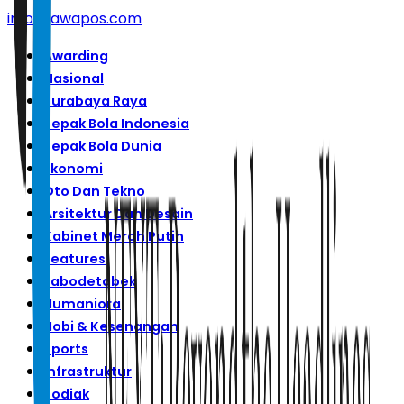
info@jawapos.com
Awarding
Nasional
Surabaya Raya
Sepak Bola Indonesia
Sepak Bola Dunia
Ekonomi
Oto Dan Tekno
Arsitektur Dan Desain
Kabinet Merah Putih
Features
Jabodetabek
Humaniora
Hobi & Kesenangan
Sports
Infrastruktur
Zodiak