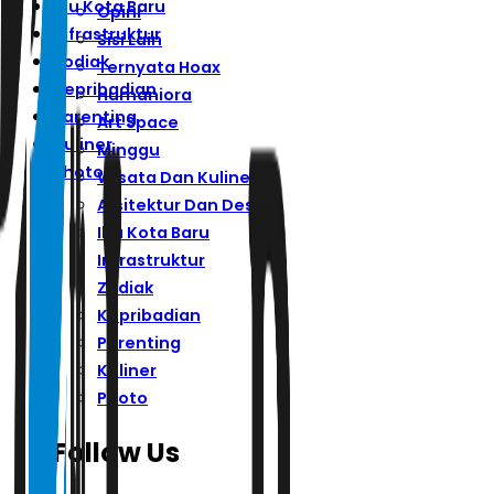
Ibu Kota Baru
Opini
Infrastruktur
Sisi Lain
Zodiak
Ternyata Hoax
Kepribadian
Humaniora
Parenting
Art Space
Kuliner
Minggu
Photo
Wisata Dan Kuliner
Arsitektur Dan Desain
Ibu Kota Baru
Infrastruktur
Zodiak
Kepribadian
Parenting
Kuliner
Photo
Follow Us