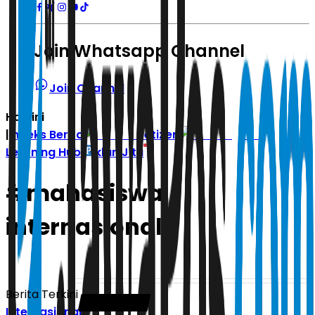
Join Whatsapp Channel
Join Channel
Hari ini
|
Indeks Berita
Zetizen
Learning Hub
Iklan Jitu
#
mahasiswa
internasional
Berita Terkini
Internasional