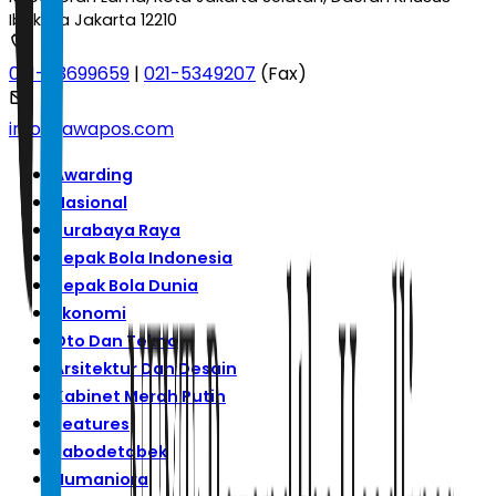
Ibukota Jakarta 12210
021-53699659
|
021-5349207
(Fax)
info@jawapos.com
Awarding
Nasional
Surabaya Raya
Sepak Bola Indonesia
Sepak Bola Dunia
Ekonomi
Oto Dan Tekno
Arsitektur Dan Desain
Kabinet Merah Putih
Features
Jabodetabek
Humaniora