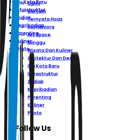
Ibu Kota Baru
Opini
Infrastruktur
Sisi Lain
Zodiak
Ternyata Hoax
Kepribadian
Humaniora
Parenting
Art Space
Kuliner
Minggu
Photo
Wisata Dan Kuliner
Arsitektur Dan Desain
Ibu Kota Baru
Infrastruktur
Zodiak
Kepribadian
Parenting
Kuliner
Photo
Follow Us