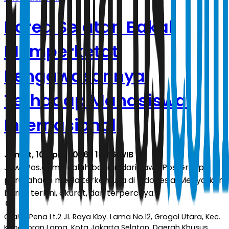
Korea Selatan Bakal
Memperketat
Pengawasannya
Terhadap Mahasiswa
Internasional
Jumat, 10 April 2026 | 18.46 WIB
JawaPos.com adalah bagian dari Jawa Pos Group,
perusahaan media terkemuka di Indonesia. Menyajikan
berita terkini, akurat, dan terpercaya.
Graha Pena Lt.2 Jl. Raya Kby. Lama No.12, Grogol Utara, Kec.
Kebayoran Lama, Kota Jakarta Selatan, Daerah Khusus