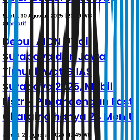
Sabtu, 30 Agustus 2025 | 23.20 WIB
Otomotif
Debut AION UT di
Surabaya dan Jawa
Timur lewat GIIAS
Surabaya 2025, Mobil
Listrik Pintar dengan Fast
Charging hanya 24 Menit
Jumat, 29 Agustus 2025 | 17.45 WIB