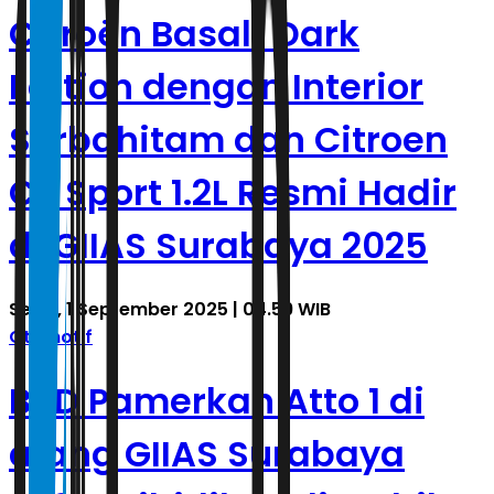
Citroën Basalt Dark
Edition dengan Interior
Serbahitam dan Citroen
C3 Sport 1.2L Resmi Hadir
di GIIAS Surabaya 2025
Senin, 1 September 2025 | 04.59 WIB
Otomotif
BYD Pamerkan Atto 1 di
ajang GIIAS Surabaya