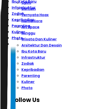
Ibu Kota Baru
Opini
Infrastruktur
Sisi Lain
Zodiak
Ternyata Hoax
Kepribadian
Humaniora
Parenting
Art Space
Kuliner
Minggu
Photo
Wisata Dan Kuliner
Arsitektur Dan Desain
Ibu Kota Baru
Infrastruktur
Zodiak
Kepribadian
Parenting
Kuliner
Photo
Follow Us