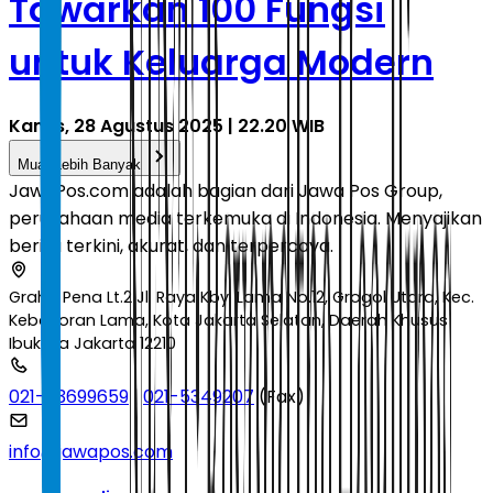
Tawarkan 100 Fungsi
untuk Keluarga Modern
Kamis, 28 Agustus 2025 | 22.20 WIB
Muat Lebih Banyak
JawaPos.com adalah bagian dari Jawa Pos Group,
perusahaan media terkemuka di Indonesia. Menyajikan
berita terkini, akurat, dan terpercaya.
Graha Pena Lt.2 Jl. Raya Kby. Lama No.12, Grogol Utara, Kec.
Kebayoran Lama, Kota Jakarta Selatan, Daerah Khusus
Ibukota Jakarta 12210
021-53699659
|
021-5349207
(Fax)
info@jawapos.com