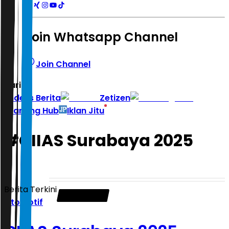
Join Whatsapp Channel
Join Channel
Hari ini
|
Indeks Berita
Zetizen
Learning Hub
Iklan Jitu
#
GIIAS Surabaya 2025
Berita Terkini
Otomotif