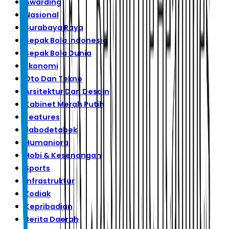
Awarding
Nasional
Surabaya Raya
Sepak Bola Indonesia
Sepak Bola Dunia
Ekonomi
Oto Dan Tekno
Arsitektur Dan Desain
Kabinet Merah Putih
Features
Jabodetabek
Humaniora
Hobi & Kesenangan
Sports
Infrastruktur
Zodiak
Kepribadian
Berita Daerah