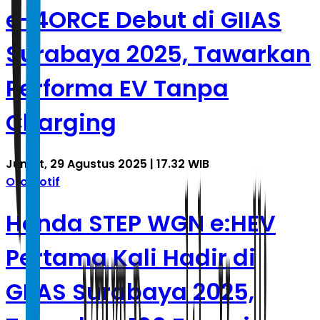
e-4ORCE Debut di GIIAS
Surabaya 2025, Tawarkan
Performa EV Tanpa
Charging
Jumat, 29 Agustus 2025 | 17.32 WIB
Otomotif
Honda STEP WGN e:HEV
Pertama Kali Hadir di
GIIAS Surabaya 2025,