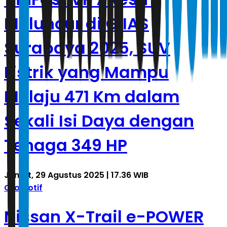
Meluncur di GIIAS
Surabaya 2025, SUV
Listrik yang Mampu
Melaju 471 Km dalam
Sekali Isi Daya dengan
Tenaga 349 HP
Jumat, 29 Agustus 2025 | 17.36 WIB
Otomotif
Nissan X-Trail e-POWER