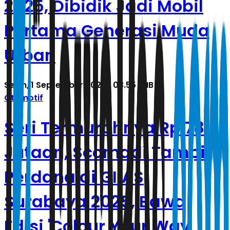
2025, Dibidik Jadi Mobil
Pertama Generasi Muda
Urban
Senin, 1 September 2025 | 03.55 WIB
Otomotif
Seri Termurahnya Rp 78
Jutaan, Scomadi Tampil
Perdana di GIIAS
Surabaya 2025, Bawa
Edisi 'Colour Your Way'