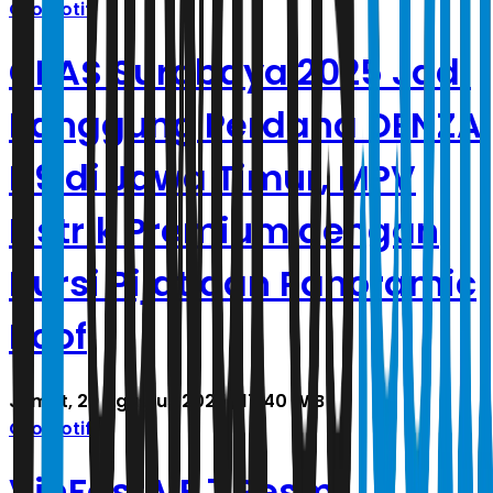
Otomotif
GIIAS Surabaya 2025 Jadi
Panggung Perdana DENZA
D9 di Jawa Timur, MPV
Listrik Premium dengan
Kursi Pijat dan Panoramic
Roof
Jumat, 29 Agustus 2025 | 17.40 WIB
Otomotif
VinFast VF 7 Resmi