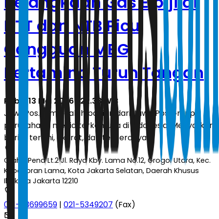
Kelangkaan Gas Elpiji di
NTT dan NTB Picu
Gangguan MBG,
Pertamina Turun Tangan
Rabu, 13 Mei 2026 | 22.38 WIB
JawaPos.com adalah bagian dari Jawa Pos Group,
perusahaan media terkemuka di Indonesia. Menyajikan
berita terkini, akurat, dan terpercaya.
Graha Pena Lt.2 Jl. Raya Kby. Lama No.12, Grogol Utara, Kec.
Kebayoran Lama, Kota Jakarta Selatan, Daerah Khusus
Ibukota Jakarta 12210
021-53699659
|
021-5349207
(Fax)