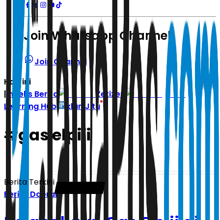
Join Whatsapp Channel
Join Channel
Hari ini
|
Indeks Berita
Zetizen
Learning Hub
Iklan Jitu
#
gas elpiji
Berita Terkini
Berita Daerah