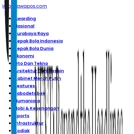
info@jawapos.com
Awarding
Nasional
Surabaya Raya
Sepak Bola Indonesia
Sepak Bola Dunia
Ekonomi
Oto Dan Tekno
Arsitektur Dan Desain
Kabinet Merah Putih
Features
Jabodetabek
Humaniora
Hobi & Kesenangan
Sports
Infrastruktur
Zodiak