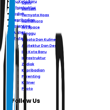
Ibu Kota Baru
Opini
Infrastruktur
Sisi Lain
Zodiak
Ternyata Hoax
Kepribadian
Humaniora
Parenting
Art Space
Kuliner
Minggu
Photo
Wisata Dan Kuliner
Arsitektur Dan Desain
Ibu Kota Baru
Infrastruktur
Zodiak
Kepribadian
Parenting
Kuliner
Photo
Follow Us