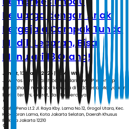
Kemenkes Imbau
Keluarga dengan Anak
Bergejala Campak Tunda
Mudik Lebaran, Bisa
Menulari 18 Orang!
Jumat, 13 Maret 2026 | 23.49 WIB
JawaPos.com adalah bagian dari Jawa Pos Group,
perusahaan media terkemuka di Indonesia. Menyajikan
berita terkini, akurat, dan terpercaya.
Graha Pena Lt.2 Jl. Raya Kby. Lama No.12, Grogol Utara, Kec.
Kebayoran Lama, Kota Jakarta Selatan, Daerah Khusus
Ibukota Jakarta 12210