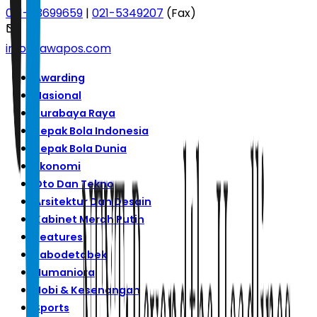
021-53699659
|
021-5349207
(Fax)
info@jawapos.com
Awarding
Nasional
Surabaya Raya
Sepak Bola Indonesia
Sepak Bola Dunia
Ekonomi
Oto Dan Tekno
Arsitektur Dan Desain
Kabinet Merah Putih
Features
Jabodetabek
Humaniora
Hobi & Kesenangan
Sports