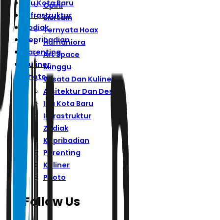
Ibu Kota Baru
Opini
Infrastruktur
Sisi Lain
Zodiak
Ternyata Hoax
Kepribadian
Humaniora
Parenting
Art Space
Kuliner
Minggu
Photo
Wisata Dan Kuliner
Arsitektur Dan Desain
Ibu Kota Baru
Infrastruktur
Zodiak
Kepribadian
Parenting
Kuliner
Photo
Follow Us