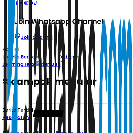
Join Whatsapp Channel
Join Channel
Hari ini
|
Indeks Berita
Zetizen
Learning Hub
Iklan Jitu
#
campak menular
Berita Terkini
Kesehatan