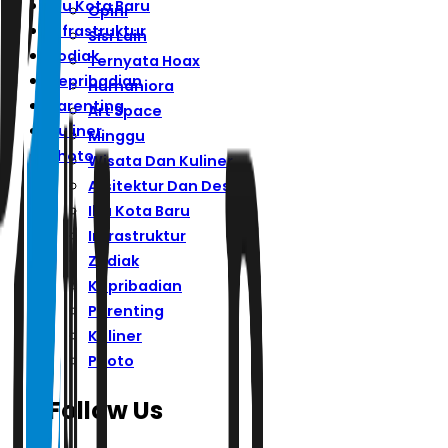
Ibu Kota Baru
Opini
Infrastruktur
Sisi Lain
Zodiak
Ternyata Hoax
Kepribadian
Humaniora
Parenting
Art Space
Kuliner
Minggu
Photo
Wisata Dan Kuliner
Arsitektur Dan Desain
Ibu Kota Baru
Infrastruktur
Zodiak
Kepribadian
Parenting
Kuliner
Photo
Follow Us