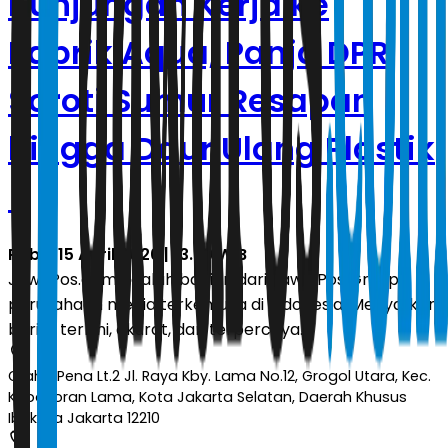
Kunjungan Kerja ke
Pabrik Aqua, Panja DPR
Soroti Sumur Resapan
hingga Daur Ulang Plastik
Rabu, 15 April 2026 | 13.39 WIB
JawaPos.com adalah bagian dari Jawa Pos Group,
perusahaan media terkemuka di Indonesia. Menyajikan
berita terkini, akurat, dan terpercaya.
Graha Pena Lt.2 Jl. Raya Kby. Lama No.12, Grogol Utara, Kec.
Kebayoran Lama, Kota Jakarta Selatan, Daerah Khusus
Ibukota Jakarta 12210