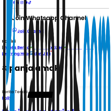
Join Whatsapp Channel
Join Channel
Hari ini
|
Indeks Berita
Zetizen
Learning Hub
Iklan Jitu
#
panja amdk
Berita Terkini
Politik