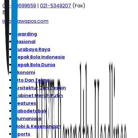
021-53699659
|
021-5349207
(Fax)
info@jawapos.com
Awarding
Nasional
Surabaya Raya
Sepak Bola Indonesia
Sepak Bola Dunia
Ekonomi
Oto Dan Tekno
Arsitektur Dan Desain
Kabinet Merah Putih
Features
Jabodetabek
Humaniora
Hobi & Kesenangan
Sports