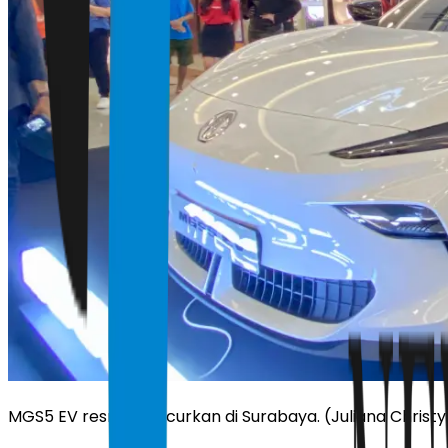
MGS5 EV resmi diluncurkan di Surabaya. (Juliana Chris