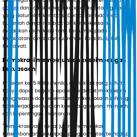
oleh Negara Republik Indonesia tidak dikenal istilah
oposisi
dan koalisi sebagai kategori ketatanegaraan
yang diatur oleh konstitusi. Demokrasi Indonesia
bukanlah demokrasi blok-blokan kekuasaan,
melainkan demokrasi yang bertumpu pada
kedaulatan rakyat dan supremasi konstitusi," tulis
Megawati.
Demokrasi membutuhkan keseimbangan
kekuasaan
Presiden ke-5 RI itu menilai, demokrasi yang sehat
hanya dapat berjalan apabila terdapat mekanisme
pengawasan dan keseimbangan kekuasaan sehingga
tidak terjadi pemusatan kewenangan yang menjauh
dari kepentingan masyarakat.
"Demokrasi yang sehat justru memerlukan
keseimbangan kekuasaan, penghormatan terhadap