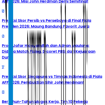
AFF 2026: Misi John Herdman Demi Semifinal!
5
Prediksi Skor Persib vs Persebaya di Final Piala
Presiden 2026: Maung Bandung Favorit Juara
6
Profil Jafar Hidayatullah dan Adnan Maulana:
Diduga Match Fixing, Dicoret PBSI dari Kejuaraan
Dunia
7
Prediksi Skor Singapura vs Timnas Indonesia di Piala
AFF 2026: Pembuktian Sihir John Herdman!
8
Bertahun-Tahun Mogok Kerja, Tim 10 Pekerja