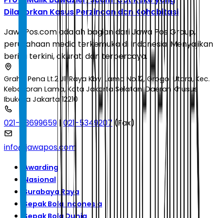
Dilaporkan Kasus Perzinaan dan Kohabitasi
JawaPos.com adalah bagian dari Jawa Pos Group,
perusahaan media terkemuka di Indonesia. Menyajikan
berita terkini, akurat, dan terpercaya.
Graha Pena Lt.2 Jl. Raya Kby. Lama No.12, Grogol Utara, Kec.
Kebayoran Lama, Kota Jakarta Selatan, Daerah Khusus
Ibukota Jakarta 12210
021-53699659
|
021-5349207
(Fax)
info@jawapos.com
Awarding
Nasional
Surabaya Raya
Sepak Bola Indonesia
Sepak Bola Dunia