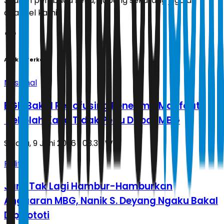
Jadilah pembaca setia, gabung sekarang juga di
channel kami!
Artikel Terkait
Nasional
BGN Bakal Recofusing Penerima Manfaat,
Sekolah Kaya Tidak Perlu Dapat MBG
Selasa, 9 Juni 2026 | 03.37 WIB
Politik
Janji Tak Lagi Hambur-Hamburkan
Anggaran MBG, Nanik S. Deyang Ngaku Bakal
Dipelototi