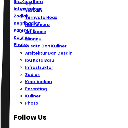
Ibu Kota Baru
Opini
Infrastruktur
Sisi Lain
Zodiak
Ternyata Hoax
Kepribadian
Humaniora
Parenting
Art Space
Kuliner
Minggu
Photo
Wisata Dan Kuliner
Arsitektur Dan Desain
Ibu Kota Baru
Infrastruktur
Zodiak
Kepribadian
Parenting
Kuliner
Photo
Follow Us