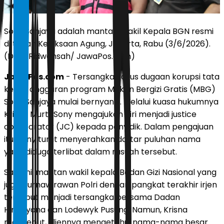
Sony Sanjaya adalah mantan Wakil Kepala BGN resmi
di tahan Kejaksaan Agung, Jakarta, Rabu (3/6/2026).
(Dery Ridwansah/ JawaPos.com)
JawaPos.com
- Tersangka kasus dugaan korupsi tata
kelola anggaran program Makan Bergizi Gratis (MBG)
Sony Sanjaya mulai bernyanyi. Melalui kuasa hukumnya
Krisna Murti, Sony mengajukan diri menjadi justice
collaborator (JC) kepada penyidik. Dalam pengajuan
itu, Sony turut menyerahkan daftar puluhan nama
yang diduga terlibat dalam rasuah tersebut.
Saat ini, mantan wakil kepala Badan Gizi Nasional yang
juga purnawirawan Polri dengan pangkat terakhir irjen
tersebut menjadi tersangka bersama Dadan
Hindayana dan Lodewyk Pusung. Namun, Krisna
menyebut, kliennya mengetahui nama-nama besar