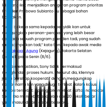
lain yang ikut menjadikan anggaran program prioritas
Presiden Prabowo Subianto itu sebagai bahan
bancakan.
”Kami bekerja sama kepada penyidik kan untuk
mengungkap peranan-peranan yang lebih besar
daripada sebuah program presiden tadi, yang sudah
saya sampaikan tadi,” kata Sony kepada awak media
di
Kejaksaan Agung
(Kejagung), Jakarta Selatan
(Jaksel) pada Senin (8/6).
Krisna memastikan, Sony tidak bermaksud
menghindari proses hukum. Menurut dia, kliennya
justru bersikap kooperatif dengan mengungkap
nama-nama lain yang diduga terlibat dalam kasus
korupsi tersebut. Apalagi bila melihat daftar nama dari
Sony. Dia menyebut, ada lebih dari 20 tokoh besar
yang masuk dalam daftar tersebut.