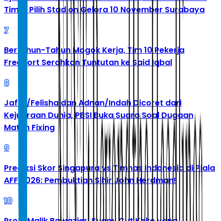
Timur Pilih Stadion Gelora 10 November Surabaya
7
Bertahun-Tahun Mogok Kerja, Tim 10 Pekerja
Freeport Serahkan Tuntutan ke Said Iqbal
8
Jafar/Felisha dan Adnan/Indah Dicoret dari
Kejuaraan Dunia, PBSI Buka Suara Soal Dugaan
Match Fixing
9
Prediksi Skor Singapura vs Timnas Indonesia di Piala
AFF 2026: Pembuktian Sihir John Herdman!
10
Profil Malik Bawazier, Suami Cut Keke yang