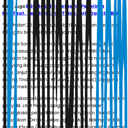
BGN Bakal Recofusing Penerima
Baca Juga:
Manfaat, Sekolah Kaya Tidak Perlu Dapat MBG
”Lebih dari 20 nama itu disebutkan, cuman klien kami
bilang itu baru sebagian,” ujarnya.
Apabila Sony dijadikan sebagai JC oleh penyidik, Krisna
yakin, kasus dugaan korupsi anggaran MBG akan
semakin terang-benderang. Sebab, ada nama-nama
lain yang ikut terungkap perannya. Dari kesaksian
Sony, lanjut Krisna, penyidik pada Jaksa Agung Muda
Bidang Tindak Pidana Khusus (JAM Pidsus) Kejagung
dapat melakukan pengembangan kasus.
Diberitakan sebelumnya, rasuah itu terungkap setelah
penyidik JAM Pidsus Kejagung melaksanakan
serangkaian penyelidikan dan penyidikan. Direktur
Penyidikan (Dirdik) Jaksa Agung Muda Bidang Tindak
Pidana Khusus (JAM Pidsus) Kejagung Syarief Sulaeman