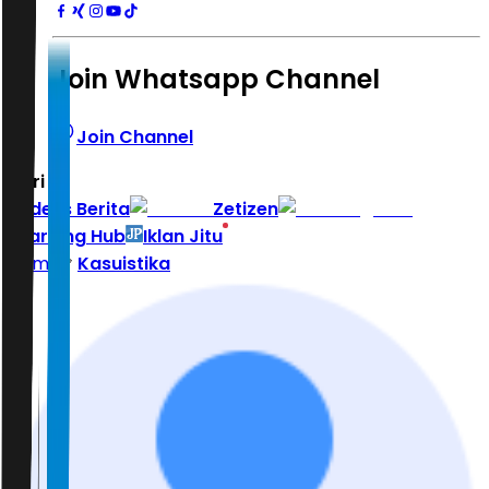
Join Whatsapp Channel
Join Channel
Hari ini
|
Indeks Berita
Zetizen
Learning Hub
Iklan Jitu
Home
Kasuistika