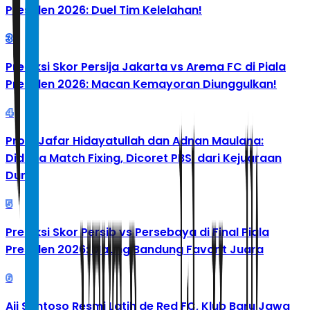
Presiden 2026: Duel Tim Kelelahan!
3
Prediksi Skor Persija Jakarta vs Arema FC di Piala
Presiden 2026: Macan Kemayoran Diunggulkan!
4
Profil Jafar Hidayatullah dan Adnan Maulana:
Diduga Match Fixing, Dicoret PBSI dari Kejuaraan
Dunia
5
Prediksi Skor Persib vs Persebaya di Final Piala
Presiden 2026: Maung Bandung Favorit Juara
6
Aji Santoso Resmi Latih de Red FC, Klub Baru Jawa