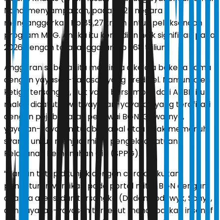
Nahdi menyampaikan, pada 2025 negara
menganggarkan Rp 85,27 triliun untuk pelaksanaan
program MBG. Angka itu kemudian naik signifikan pada
2026 dengan total anggaran Rp 268 triliun.
Anggaran sebesar itu mestinya dikelola bekerja sama
dengan yayasan-yayasan yang kredibel. Namun, oleh
ketiga tersangka, duit yang bersumber dari APBN itu
malah dicatut lewat yayasan-yayasan yang terafiliasi
dengan pejabat atau pegawai BGN. Gawatnya,
yayasan-yayasan itu abal-abal atau tidak memenuhi
syarat untuk menjadi mitra pengelola Satuan
Pelayanan Pemenuhan Gizi (SPPG).
”Namun tetap ditunjuk dengan cara dilakukan
pengaturan verifikasi pada portal mitra BGN dengan
adanya atensi dari tersangka (Dadan, Lodewyk, Sony),
dan yayasan-yayasan tersebut mendapatkan insentif