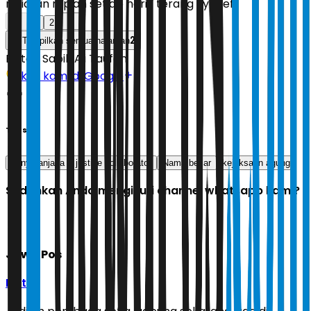
miliaran rupiah setiap hari,” terang Syarief.
1
2
2
Tampilkan semua halaman
Editor:
Sabik Aji Taufan
Ikuti kami di Google
Tags
sony sanjaya
justice collaborator
Nama besar
kejaksaan agung
Sudahkah Anda mengikuti channel whatsapp kami?
Jawa Pos
Ikuti