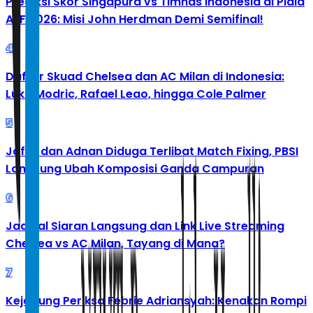
Prediksi Skor Singapura vs Timnas Indonesia di Piala
AFF 2026: Misi John Herdman Demi Semifinal!
4
Daftar Skuad Chelsea dan AC Milan di Indonesia:
Luka Modric, Rafael Leao, hingga Cole Palmer
5
Jafar dan Adnan Diduga Terlibat Match Fixing, PBSI
Langsung Ubah Komposisi Ganda Campuran
6
Jadwal Siaran Langsung dan Link Live Streaming
Chelsea vs AC Milan, Tayang di Mana?
7
Kejagung Periksa Febrie Adriansyah: Kenakan Rompi