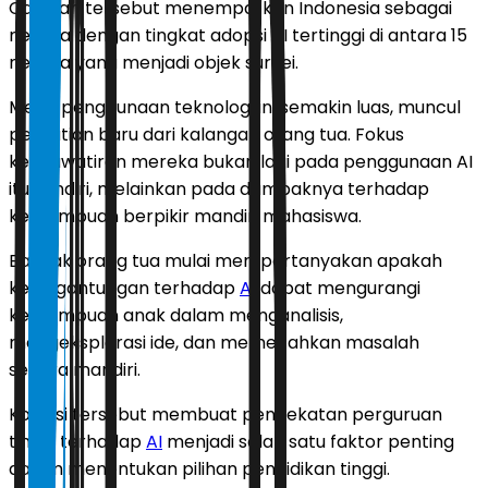
Capaian tersebut menempatkan Indonesia sebagai
negara dengan tingkat adopsi AI tertinggi di antara 15
negara yang menjadi objek survei.
Meski penggunaan teknologi ini semakin luas, muncul
perhatian baru dari kalangan orang tua. Fokus
kekhawatiran mereka bukan lagi pada penggunaan AI
itu sendiri, melainkan pada dampaknya terhadap
kemampuan berpikir mandiri mahasiswa.
Banyak orang tua mulai mempertanyakan apakah
ketergantungan terhadap
AI
dapat mengurangi
kemampuan anak dalam menganalisis,
mengeksplorasi ide, dan memecahkan masalah
secara mandiri.
Kondisi tersebut membuat pendekatan perguruan
tinggi terhadap
AI
menjadi salah satu faktor penting
dalam menentukan pilihan pendidikan tinggi.