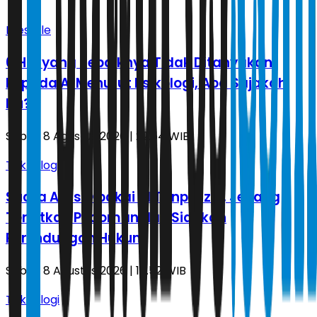
Lifestyle
6 Hal yang Sebaiknya Tidak Ditanyakan
kepada AI Menurut Psikologi, Apa Sajakah
Itu?
Sabtu, 8 Agustus 2026 | 22.54 WIB
Teknologi
Suara Artis Dipakai AI Tanpa Izin, Jepang
Terbitkan Pedoman dan Siapkan
Perlindungan Hukum
Sabtu, 8 Agustus 2026 | 17.52 WIB
Teknologi