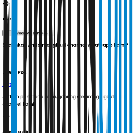
Tags
ai
Mahasiswa gunakan AI
Sudahkah Anda mengikuti channel whatsapp kami?
Jawa Pos
Ikuti
Jadilah pembaca setia, gabung sekarang juga di
channel kami!
Artikel Terkait