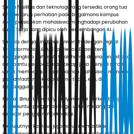
Selain fasilitas dan teknologi yang tersedia, orang tua
kini menaruh perhatian pada bagaimana kampus
mempersiapkan mahasiswa menghadapi perubahan
dunia kerja yang dipicu oleh perkembangan AI.
Selaras dengan ini, Binus University dengan Digital
Transformation & AI Experience Ecosystem
mengungkap bahwa AI tidak hanya digunakan sebagai
alat bantu pembelajaran, tetapi juga menjadi sarana
untuk membangun pemahaman mahasiswa mengenai
pemanfaatan teknologi yang tepat, etis, dan
bertanggung jawab.
Rektor Binus University, Nelly, menilai perkembangan
AI menuntut perguruan tinggi untuk melampaui
sekadar pengajaran teknologi.
Menurutnya, kampus juga harus memastikan
mahasiswa tetap memiliki kemampuan berpikir kritis