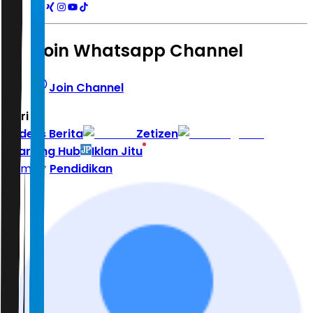
Join Whatsapp Channel
Join Channel
Hari ini
|
Indeks Berita
Zetizen
Learning Hub
Iklan Jitu
Home
Pendidikan