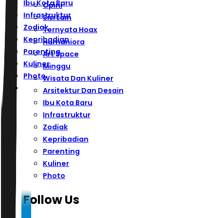
Ibu Kota Baru
Opini
Infrastruktur
Sisi Lain
Zodiak
Ternyata Hoax
Kepribadian
Humaniora
Parenting
Art Space
Kuliner
Minggu
Photo
Wisata Dan Kuliner
Arsitektur Dan Desain
Ibu Kota Baru
Infrastruktur
Zodiak
Kepribadian
Parenting
Kuliner
Photo
Follow Us