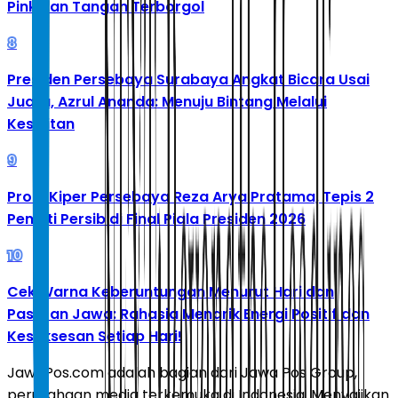
Pink dan Tangan Terborgol
8
Presiden Persebaya Surabaya Angkat Bicara Usai
Juara, Azrul Ananda: Menuju Bintang Melalui
Kesulitan
9
Profil Kiper Persebaya Reza Arya Pratama, Tepis 2
Penalti Persib di Final Piala Presiden 2026
10
Cek Warna Keberuntungan Menurut Hari dan
Pasaran Jawa: Rahasia Menarik Energi Positif dan
Kesuksesan Setiap Hari!
JawaPos.com adalah bagian dari Jawa Pos Group,
perusahaan media terkemuka di Indonesia. Menyajikan