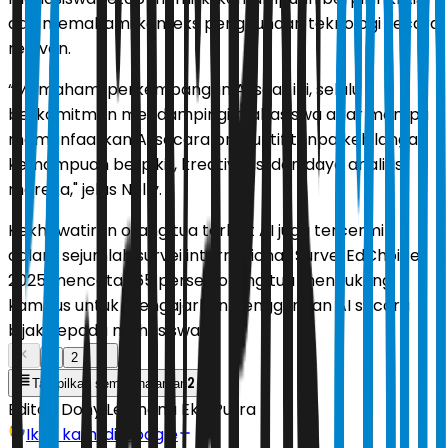
dan memahami konteks penggunaan teknologi secara
relevan.
“Memahami perkembangan AI saat ini, selalu
berkomitmen mendampingi mahasiswa agar mampu
memanfaatkan AI secara produktif tanpa kehilangan
kemampuan berpikir, kreativitas, dan daya analitis
mereka," jelas Nelly.
Kekhawatiran orang tua terkait AI juga tercermin
dalam sejumlah survei internasional. Survei EdChoice
2025 mencatat 65 persen orang tua mendukung
kampus untuk mengajarkan penggunaan AI secara
bijak kepada mahasiswa.
1
2
2
Tampilkan semua halaman
Editor:
Dony Lesmana Eko Putra
Ikuti kami di Google