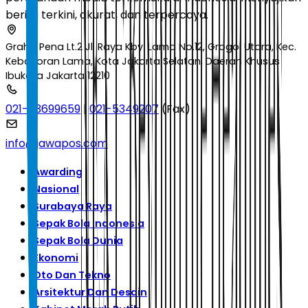
berita terkini, akurat, dan terpercaya.
Graha Pena Lt.2 Jl. Raya Kby. Lama No.12, Grogol Utara, Kec.
Kebayoran Lama, Kota Jakarta Selatan, Daerah Khusus
Ibukota Jakarta 12210
021-53699659
|
021-5349207
(Fax)
info@jawapos.com
Awarding
Nasional
Surabaya Raya
Sepak Bola Indonesia
Sepak Bola Dunia
Ekonomi
Oto Dan Tekno
Arsitektur Dan Desain