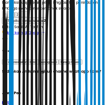
transaksi suap. Selain pihak Imigrasi, tim penindakan
KPK juga mengamankan pihak swasta.
1
2
2
Tampilkan semua halaman
Editor:
Sabik Aji Taufan
Ikuti kami di Google
Tags
ott imigrasi jakarta barat
barang bukti
barang mewah
Sudahkah Anda mengikuti channel whatsapp kami?
Jawa Pos
Ikuti