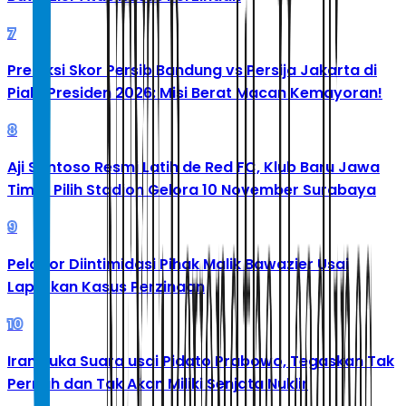
7
Prediksi Skor Persib Bandung vs Persija Jakarta di
Piala Presiden 2026: Misi Berat Macan Kemayoran!
8
Aji Santoso Resmi Latih de Red FC, Klub Baru Jawa
Timur Pilih Stadion Gelora 10 November Surabaya
9
Pelapor Diintimidasi Pihak Malik Bawazier Usai
Laporkan Kasus Perzinaan
10
Iran Buka Suara usai Pidato Prabowo, Tegaskan Tak
Pernah dan Tak Akan Miliki Senjata Nuklir