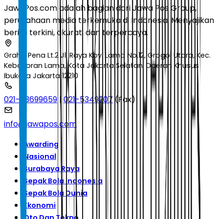
JawaPos.com adalah bagian dari Jawa Pos Group,
perusahaan media terkemuka di Indonesia. Menyajikan
berita terkini, akurat, dan terpercaya.
Graha Pena Lt.2 Jl. Raya Kby. Lama No.12, Grogol Utara, Kec.
Kebayoran Lama, Kota Jakarta Selatan, Daerah Khusus
Ibukota Jakarta 12210
021-53699659
|
021-5349207
(Fax)
info@jawapos.com
Awarding
Nasional
Surabaya Raya
Sepak Bola Indonesia
Sepak Bola Dunia
Ekonomi
Oto Dan Tekno