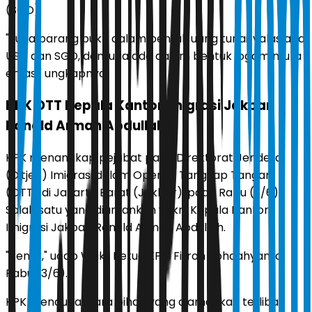
(SGD).
"Juga barang bukti dalam bentuk uang tunai, valas ada
USD dan SGD, dan juga ada dalam bentuk logam mulia
emas," ungkapnya.
KPK OTT Kepala Kantor Imigrasi Jakbar
Ronald Arman Abdullah
KPK menangkap pejabat pada Direktorat Jenderal
(Ditjen) Imigrasi dalam Operasi Tangkap Tangan
(OTT) di Jakarta Barat (Jakbar), pada Rabu (3/6).
Salah satu yang diamankan yakni Kepala Kantor
Imigrasi Jakbar, Ronald Arman Abdullah.
"Benar," ucap Wakil Ketua KPK, Fitroh Rohcahyanto,
Rabu (3/6).
KPK menduga, para pihak yang diamankan terlibat