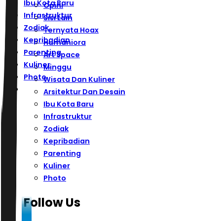
Ibu Kota Baru
Opini
Infrastruktur
Sisi Lain
Zodiak
Ternyata Hoax
Kepribadian
Humaniora
Parenting
Art Space
Kuliner
Minggu
Photo
Wisata Dan Kuliner
Arsitektur Dan Desain
Ibu Kota Baru
Infrastruktur
Zodiak
Kepribadian
Parenting
Kuliner
Photo
Follow Us