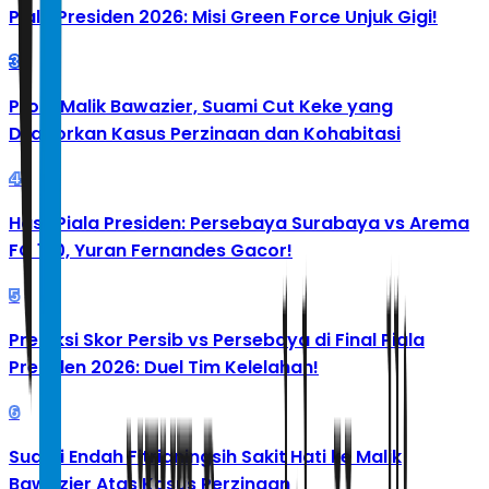
Piala Presiden 2026: Misi Green Force Unjuk Gigi!
3
Profil Malik Bawazier, Suami Cut Keke yang
Dilaporkan Kasus Perzinaan dan Kohabitasi
4
Hasil Piala Presiden: Persebaya Surabaya vs Arema
FC 1-0, Yuran Fernandes Gacor!
5
Prediksi Skor Persib vs Persebaya di Final Piala
Presiden 2026: Duel Tim Kelelahan!
6
Suami Endah Fitrianingsih Sakit Hati ke Malik
Bawazier Atas Kasus Perzinaan