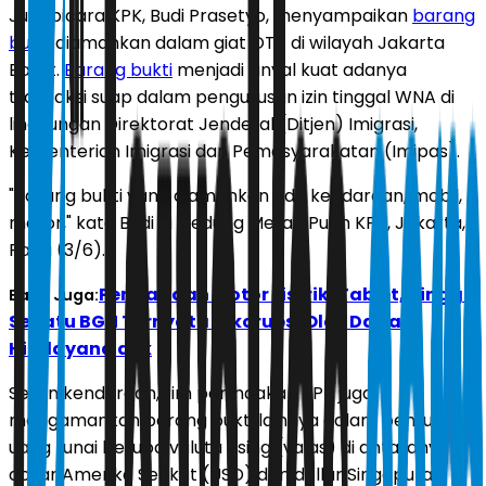
Juru bicara KPK, Budi Prasetyo, menyampaikan
barang
bukti
diamankan dalam giat OTT di wilayah Jakarta
Barat.
Barang bukti
menjadi sinyal kuat adanya
transaksi suap dalam pengurusan izin tinggal WNA di
lingkungan Direktorat Jenderal (Ditjen) Imigrasi,
Kementerian Imigrasi dan Pemasyarakatan (Imipas).
"Barang bukti yang diamankan ada kendaraan, mobil,
motor," kata Budi di Gedung Merah Putih KPK, Jakarta,
Rabu (3/6).
Pengadaan Motor Listrik, Tablet, hingga
Baca Juga:
Sepatu BGN Ternyata Dikorupsi Oleh Dadan
Hindayana dkk
Selain kendaraan, tim penindakan KPK juga
mengamankan barang bukti lainnya dalam bentuk
uang tunai berupa valuta asing (valas) di antaranya
dollar Amerika Serikat (USD) dan dollar Singapura