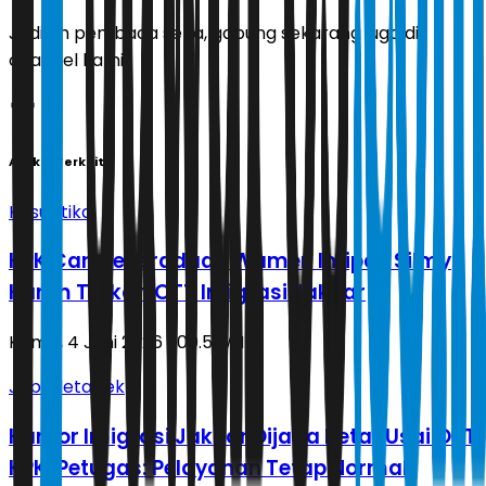
Jadilah pembaca setia, gabung sekarang juga di
channel kami!
Artikel Terkait
Kasuistika
KPK Cari Keberadaan Wamen Imipas Silmy
Karim Terkait OTT Imigrasi Jakbar
Kamis, 4 Juni 2026 | 00.51 WIB
Jabodetabek
Kantor Imigrasi Jakbar Dijaga Ketat Usai OTT
KPK, Petugas: Pelayanan Tetap Normal