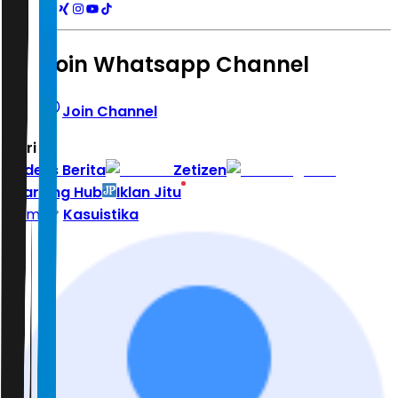
Join Whatsapp Channel
Join Channel
Hari ini
|
Indeks Berita
Zetizen
Learning Hub
Iklan Jitu
Home
Kasuistika