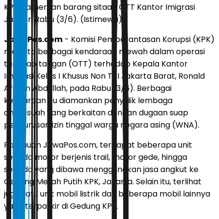
KPK pamerkan barang sitaan OTT Kantor Imigrasi
Jakbar, Rabu (3/6). (Istimewa)
JawaPos.com
- Komisi Pemberantasan Korupsi (KPK)
menyita berbagai kendaraan mewah dalam operasi
tangkap tangan (OTT) terhadap Kepala Kantor
Imigrasi Kelas I Khusus Non TPI Jakarta Barat, Ronald
Arman Abdullah, pada Rabu (3/6). Berbagai
kendaraan itu diamankan penyidik lembaga
antirasuah yang berkaitan dengan dugaan suap
pengurusan izin tinggal warga negara asing (WNA).
Pantauan JawaPos.com, terdapat beberapa unit
sepeda motor berjenis trail, motor gede, hingga
sepeda yang dibawa menggunakan jasa angkut ke
Gedung Merah Putih KPK, Jakarta. Selain itu, terlihat
juga satu unit mobil listrik dan beberapa mobil lainnya
yang terparkir di Gedung KPK.