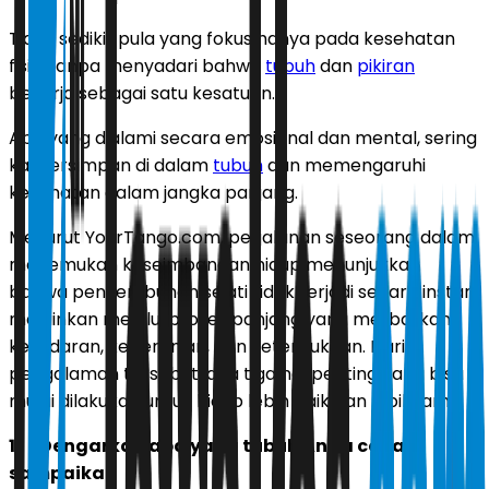
Tidak sedikit pula yang fokus hanya pada kesehatan
fisik, tanpa menyadari bahwa
tubuh
dan
pikiran
bekerja sebagai satu kesatuan.
Apa yang dialami secara emosional dan mental, sering
kali tersimpan di dalam
tubuh
dan memengaruhi
kesehatan dalam jangka panjang.
Menurut YourTango.com, perjalanan seseorang dalam
menemukan keseimbangan hidup menunjukkan
bahwa penyembuhan sejati tidak terjadi secara instan,
melainkan melalui proses panjang yang melibatkan
kesadaran, keberanian, dan keterbukaan. Dari
pengalaman tersebut, ada tiga hal penting yang bisa
mulai dilakukan untuk hidup lebih baik dan lebih lama.
1.
Dengarkan apa yang tubuh Anda coba
sampaikan