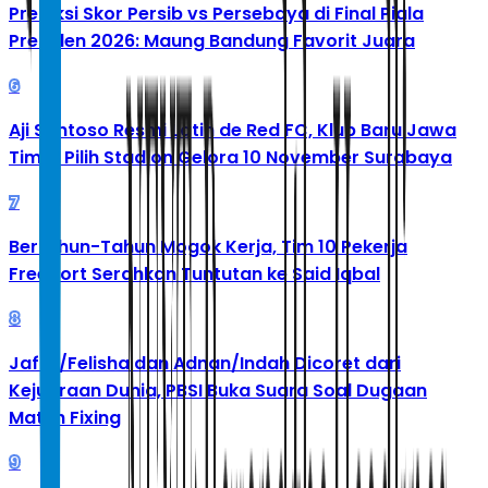
Prediksi Skor Persib vs Persebaya di Final Piala
Presiden 2026: Maung Bandung Favorit Juara
6
Aji Santoso Resmi Latih de Red FC, Klub Baru Jawa
Timur Pilih Stadion Gelora 10 November Surabaya
7
Bertahun-Tahun Mogok Kerja, Tim 10 Pekerja
Freeport Serahkan Tuntutan ke Said Iqbal
8
Jafar/Felisha dan Adnan/Indah Dicoret dari
Kejuaraan Dunia, PBSI Buka Suara Soal Dugaan
Match Fixing
9