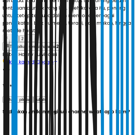
berbeda. Apa yang berhasil untuk satu orang belum
tentu sama untuk yang lain. Oleh karena itu, penting
untuk tetap terbuka dalam mencoba berbagai
pendekatan, baik itu medis, terapi, pola makan, hingga
metode holistik.
1
2
2
Tampilkan semua halaman
Editor:
Hanny Suwindari
Ikuti kami di Google
Tags
sehat
pikiran
tubuh
Sudahkah Anda mengikuti channel whatsapp kami?