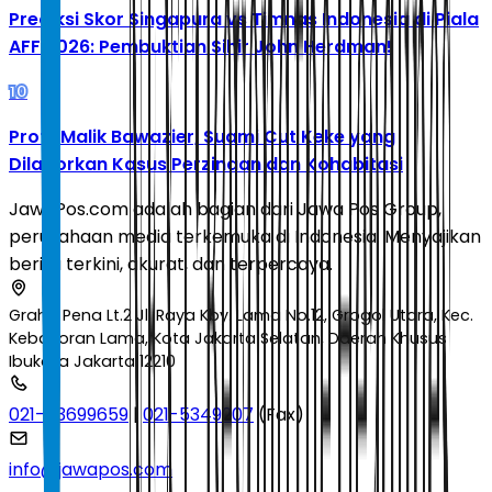
Prediksi Skor Singapura vs Timnas Indonesia di Piala
AFF 2026: Pembuktian Sihir John Herdman!
10
Profil Malik Bawazier, Suami Cut Keke yang
Dilaporkan Kasus Perzinaan dan Kohabitasi
JawaPos.com adalah bagian dari Jawa Pos Group,
perusahaan media terkemuka di Indonesia. Menyajikan
berita terkini, akurat, dan terpercaya.
Graha Pena Lt.2 Jl. Raya Kby. Lama No.12, Grogol Utara, Kec.
Kebayoran Lama, Kota Jakarta Selatan, Daerah Khusus
Ibukota Jakarta 12210
021-53699659
|
021-5349207
(Fax)
info@jawapos.com