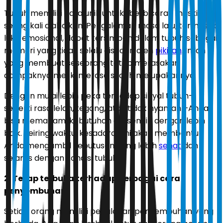
Tubuh memiliki cara unik untuk “berbicara”, meskipun
sering kali diabaikan. Pengalaman masa lalu, termasuk
luka emosional, dapat tersimpan dalam tubuh sebagai
memori yang tidak selalu disadari oleh
pikiran
. Inilah
yang membuat seseorang tetap merasakan
dampaknya meski merasa sudah melupakannya.
Dengan mulai lebih peka terhadap sinyal tubuh—
seperti rasa lelah, tegang, atau tidak nyaman—Anda
bisa memahami kebutuhan diri sendiri dengan lebih
baik. Seiring waktu, kesadaran ini akan membantu
Anda mengambil keputusan yang lebih
sehat
dan
selaras dengan kondisi tubuh.
2. Tetap terbuka terhadap berbagai cara
penyembuhan
Setiap orang memiliki perjalanan penyembuhan yang