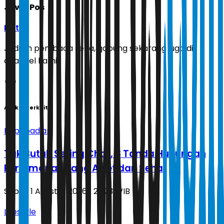
Jawa Pos
Ikuti
Jadilah pembaca setia, gabung sekarang juga di
channel kami!
Artikel Terkait
Kepribadian
Tak Butuh Sering Chat, 8 Tanda Hubungan
Pertemanan yang Awet dan Sehat
Sabtu, 1 Agustus 2026 | 23.23 WIB
Lifestyle