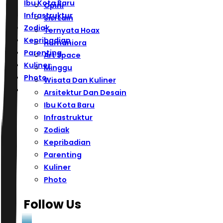
Ibu Kota Baru
Opini
Infrastruktur
Sisi Lain
Zodiak
Ternyata Hoax
Kepribadian
Humaniora
Parenting
Art Space
Kuliner
Minggu
Photo
Wisata Dan Kuliner
Arsitektur Dan Desain
Ibu Kota Baru
Infrastruktur
Zodiak
Kepribadian
Parenting
Kuliner
Photo
Follow Us