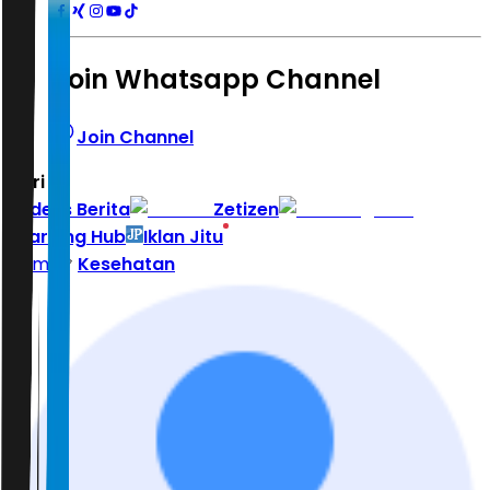
Join Whatsapp Channel
Join Channel
Hari ini
|
Indeks Berita
Zetizen
Learning Hub
Iklan Jitu
Home
Kesehatan