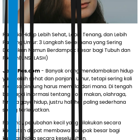
Rahasia Hidup Lebih Sehat, Lebih Tenang, dan Lebih
Panjang Umur: 3 Langkah Sederhana yang Sering
Diabaikan Namun Berdampak Besar bagi Tubuh dan
Pikiran(UNSPLASH)
JawaPos.com
- Banyak orang mendambakan hidup
yang lebih sehat dan panjang umur, tetapi sering kali
merasa bingung harus memulai dari mana. Di tengah
berbagai informasi tentang pola makan, olahraga,
hingga gaya hidup, justru hal-hal paling sederhana
sering terlewatkan.
Padahal, perubahan kecil yang dilakukan secara
konsisten dapat membawa dampak besar bagi
kualitas hidup secara keseluruhan.