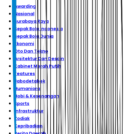
Awarding
Nasional
Surabaya Raya
Sepak Bola Indonesia
Sepak Bola Dunia
Ekonomi
Oto Dan Tekno
Arsitektur Dan Desain
Kabinet Merah Putih
Features
Jabodetabek
Humaniora
Hobi & Kesenangan
Sports
Infrastruktur
Zodiak
Kepribadian
Berita Daerah