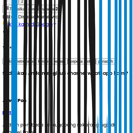
1
2
2
Tampilkan semua halaman
Editor:
Dinarsa Kurniawan
Ikuti kami di Google
Tags
polda metro jaya
kerugian negara
sepeda motor
penadah
Sudahkah Anda mengikuti channel whatsapp kami?
Jawa Pos
Ikuti
Jadilah pembaca setia, gabung sekarang juga di
channel kami!