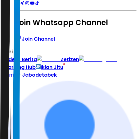
Join Whatsapp Channel
Join Channel
Hari ini
|
Indeks Berita
Zetizen
Learning Hub
Iklan Jitu
Home
Jabodetabek