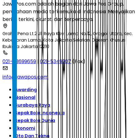
JawaPos.com adalah bagian dari Jawa Pos Group,
perusahaan media terkemuka di Indonesia. Menyajikan
berita terkini, akurat, dan terpercaya.
Graha Pena Lt.2 Jl. Raya Kby. Lama No.12, Grogol Utara, Kec.
Kebayoran Lama, Kota Jakarta Selatan, Daerah Khusus
Ibukota Jakarta 12210
021-53699659
|
021-5349207
(Fax)
info@jawapos.com
Awarding
Nasional
Surabaya Raya
Sepak Bola Indonesia
Sepak Bola Dunia
Ekonomi
Oto Dan Tekno