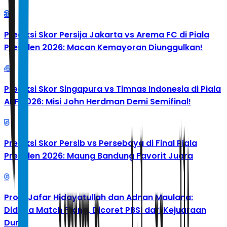
3
Prediksi Skor Persija Jakarta vs Arema FC di Piala
Presiden 2026: Macan Kemayoran Diunggulkan!
4
Prediksi Skor Singapura vs Timnas Indonesia di Piala
AFF 2026: Misi John Herdman Demi Semifinal!
5
Prediksi Skor Persib vs Persebaya di Final Piala
Presiden 2026: Maung Bandung Favorit Juara
6
Profil Jafar Hidayatullah dan Adnan Maulana:
Diduga Match Fixing, Dicoret PBSI dari Kejuaraan
Dunia