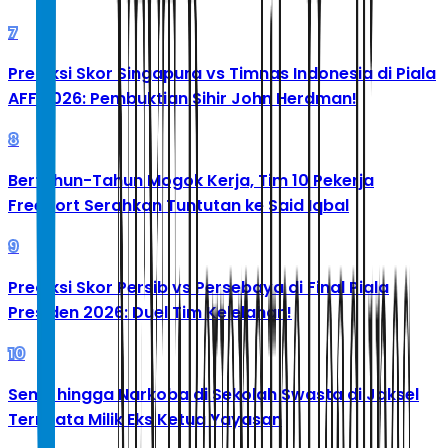
7
Prediksi Skor Singapura vs Timnas Indonesia di Piala
AFF 2026: Pembuktian Sihir John Herdman!
8
Bertahun-Tahun Mogok Kerja, Tim 10 Pekerja
Freeport Serahkan Tuntutan ke Said Iqbal
9
Prediksi Skor Persib vs Persebaya di Final Piala
Presiden 2026: Duel Tim Kelelahan!
10
Senpi hingga Narkoba di Sekolah Swasta di Jaksel
Ternyata Milik Eks Ketua Yayasan