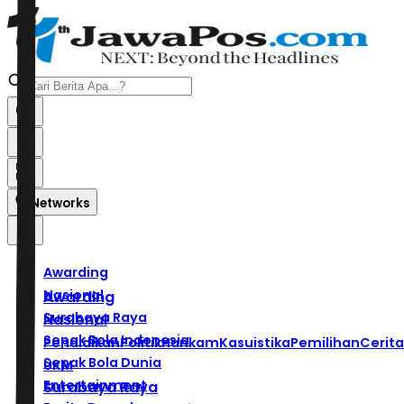
Networks
Awarding
Nasional
Awarding
Surabaya Raya
Nasional
Sepak Bola Indonesia
Pendidikan
Politik
Hankam
Kasuistika
Pemilihan
Cerita
Sepak Bola Dunia
UKM
Entertainment
Surabaya Raya