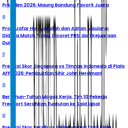
Presiden 2026: Maung Bandung Favorit Juara
6
Profil Jafar Hidayatullah dan Adnan Maulana:
Diduga Match Fixing, Dicoret PBSI dari Kejuaraan
Dunia
7
Prediksi Skor Singapura vs Timnas Indonesia di Piala
AFF 2026: Pembuktian Sihir John Herdman!
8
Bertahun-Tahun Mogok Kerja, Tim 10 Pekerja
Freeport Serahkan Tuntutan ke Said Iqbal
9
Prediksi Skor Persib vs Persebaya di Final Piala