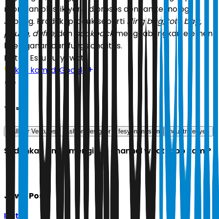
nilon dan plastik yang diproses dengan teknologi
Jepang. Produk-produk seperti
sling bag, tote bag,
pouch, duffle,
dan
backpack
menggabungkan elemen
keeleganan dan fungsionalitas.
Editor:
Estu Suryowati
Ikuti kami di Google
Tags
Hallmar Ventures
fashion designer
fesyen muslim
industri fesyen
Sudahkah Anda mengikuti channel whatsapp kami?
Jawa Pos
Ikuti