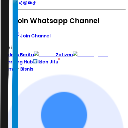
Join Whatsapp Channel
Join Channel
Hari ini
|
Indeks Berita
Zetizen
Learning Hub
Iklan Jitu
Home
Bisnis