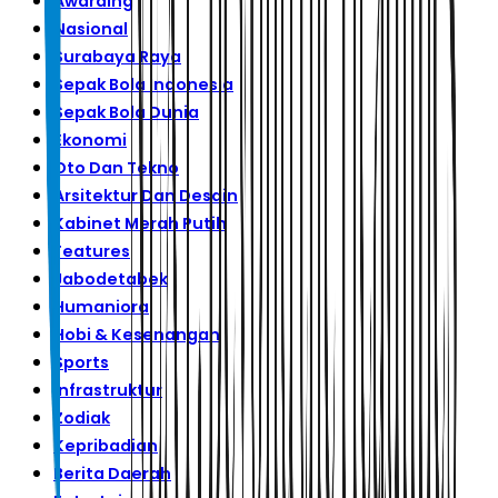
Awarding
Nasional
Surabaya Raya
Sepak Bola Indonesia
Sepak Bola Dunia
Ekonomi
Oto Dan Tekno
Arsitektur Dan Desain
Kabinet Merah Putih
Features
Jabodetabek
Humaniora
Hobi & Kesenangan
Sports
Infrastruktur
Zodiak
Kepribadian
Berita Daerah