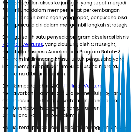
Mentorship
dan akses ke jaringan yang tepat menjadi
faktor kunci dalam mempercepat perkembangan
bisnis. Dengan bimbingan yang tepat, pengusaha bisa
lebih percaya diri dalam mengambil langkah strategis.
Sebagai salah satu penyedia program akselerasi bisnis,
Hallmar Ventures
, yang didukung oleh Ortuseight,
membuka Business Acceleration Program Batch-2.
Program ini dirancang khusus untuk pengusaha yang
ingin mempercepat pertumbuhan usaha mereka,
terutama di bidang fashion.
Didirikan pada tahun 2022,
Hallmar Ventures
menawarkan dua manfaat utama melalui program
akselerasi ini. Pertama, peserta akan mendapatkan
mentorship bisnis langsung dari para mentor
profesional yang berpengalaman.
Kedua, terdapat peluang pendanaan hingga mencapai