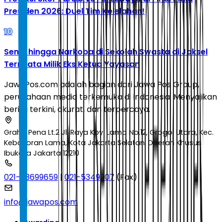
Presiden 2026: Duel Tim Kelelahan!
10
Senpi hingga Narkoba di Sekolah Swasta di Jaksel
Ternyata Milik Eks Ketua Yayasan
JawaPos.com adalah bagian dari Jawa Pos Group,
perusahaan media terkemuka di Indonesia. Menyajikan
berita terkini, akurat, dan terpercaya.
Graha Pena Lt.2 Jl. Raya Kby. Lama No.12, Grogol Utara, Kec.
Kebayoran Lama, Kota Jakarta Selatan, Daerah Khusus
Ibukota Jakarta 12210
021-53699659
|
021-5349207
(Fax)
info@jawapos.com