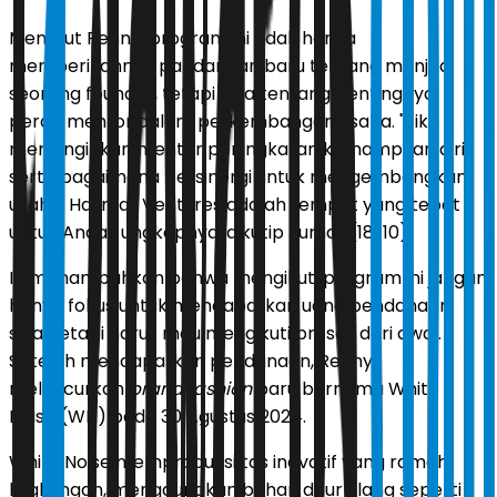
Menurut Renny, program ini tidak hanya
memberikannya pandangan baru tentang menjadi
seorang founder, tetapi juga tentang pentingnya
peran mentor dalam perkembangan usaha. "Jika
menginginkan mentor peningkatan kemampuan diri
serta bagaimana bersinergi untuk mengembangkan
usaha, Hallmar Ventures adalah tempat yang tepat
untuk Anda," ungkapnya, dikutip Jumat (18/10).
Ia menambahkan bahwa mengikuti program ini jangan
hanya fokus untuk mendapatkan uang pendanaan
saja, tetapi harus mau mengikuti proses dari awal.
Setelah mendapatkan pendanaan, Renny
meluncurkan
brand fashion
baru bernama White
Noise (WN) pada 30 Agustus 2024.
White Noise memproduksi tas inovatif yang ramah
lingkungan, menggunakan bahan daur ulang seperti