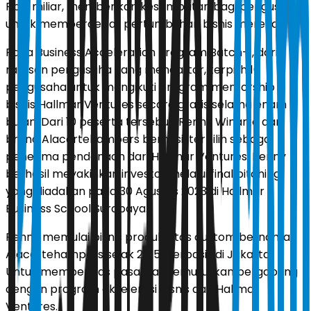
Rp 2 miliar, memberikan kesempatan bagi pengusaha
untuk mempercepat pertumbuhan bisnis mereka.
Pada Business Acceleration Program Batch-1, dari
ratusan pengusaha yang mendaftar, terpilih 10
pengusaha untuk mengikuti program mentorship
bisnis Hallmar Ventures secara gratis selama enam
bulan. Dari 10 peserta tersebut, Renny Winarto dari
brand Alacartehampers berhasil terpilih sebagai
penerima pendanaan dari Hallmar Ventures. Renny
berhasil meyakinkan investor melalui final pitching
yang diadakan pada 30 Agustus 2023 di Hallmar
Business School Surabaya.
Renny memulai bisnis produksi tas custom bernama
Alacartehampers sejak 2015, berbasis di Jakarta.
Untuk memperluas pasar, ia memutuskan bergabung
dengan program akselerasi bisnis dari Hallmar
Ventures.