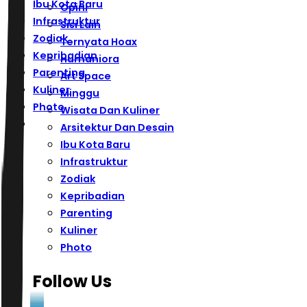
Ibu Kota Baru
Opini
Infrastruktur
Sisi Lain
Zodiak
Ternyata Hoax
Kepribadian
Humaniora
Parenting
Art Space
Kuliner
Minggu
Photo
Wisata Dan Kuliner
Arsitektur Dan Desain
Ibu Kota Baru
Infrastruktur
Zodiak
Kepribadian
Parenting
Kuliner
Photo
Follow Us