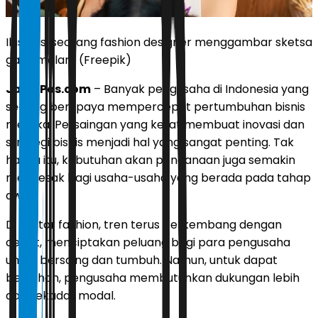
Ilustrasi seorang fashion designer menggambar sketsa
gaun malam (Freepik)
JawaPos.com
– Banyak pengusaha di Indonesia yang
sedang berupaya mempercepat pertumbuhan bisnis
mereka. Persaingan yang ketat membuat inovasi dan
strategi bisnis menjadi hal yang sangat penting. Tak
hanya itu, kebutuhan akan pendanaan juga semakin
mendesak bagi usaha-usaha yang berada pada tahap
awal.
Di sektor fashion, tren terus berkembang dengan
cepat, menciptakan peluang bagi para pengusaha
untuk bersaing dan tumbuh. Namun, untuk dapat
bertahan, pengusaha membutuhkan dukungan lebih
dari sekadar modal.