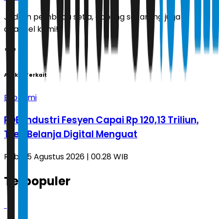
Jadilah pembaca setia, gabung sekarang juga di
channel kami!
Artikel Terkait
Ekonomi
PDB Industri Fesyen Capai Rp 120,13 Triliun,
Tren Belanja Digital Menguat
Rabu, 5 Agustus 2026 | 00.28 WIB
Terpopuler
1