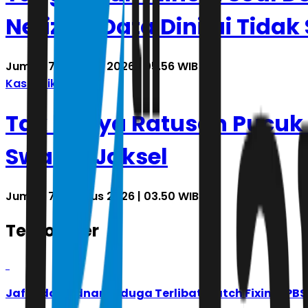
Netizen, Data Dinilai Tidak
Jumat, 7 Agustus 2026 | 05.56 WIB
Kasuistika
Tak hanya Ratusan Pucuk S
Swasta Jaksel
Jumat, 7 Agustus 2026 | 03.50 WIB
Terpopuler
1
Jafar dan Adnan Diduga Terlibat Match Fixing, P