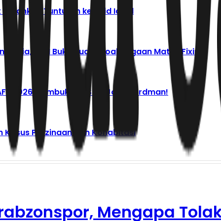
 Serahkan Tuntutan ke Said Iqbal
n Dunia, PBSI Buka Suara Soal Dugaan Match Fixing
 AFF 2026: Pembuktian Sihir John Herdman!
an Kasus Perzinaan dan Kohabitasi
abzonspor, Mengapa Tolak