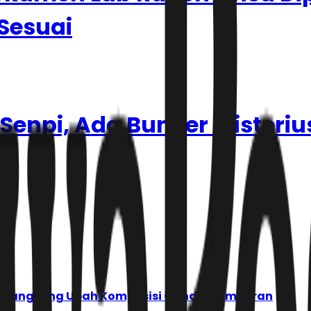
 Sesuai
enpi, Ada Bunker Misterius
BSI Langsung Ubah Komposisi Ganda Campuran