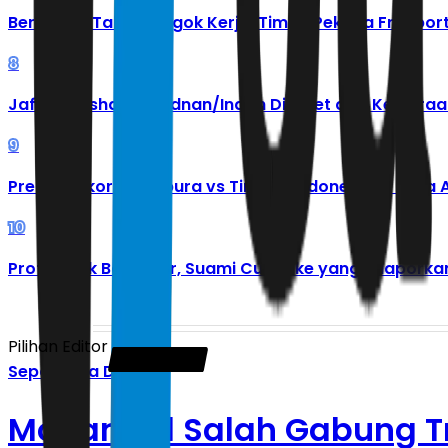
Bertahun-Tahun Mogok Kerja, Tim 10 Pekerja Freeport
8
Jafar/Felisha dan Adnan/Indah Dicoret dari Kejuaraa
9
Prediksi Skor Singapura vs Timnas Indonesia di Piala
10
Profil Malik Bawazier, Suami Cut Keke yang Dilapork
Pilihan Editor
Sepak Bola Dunia
Mohamed Salah Gabung Tr