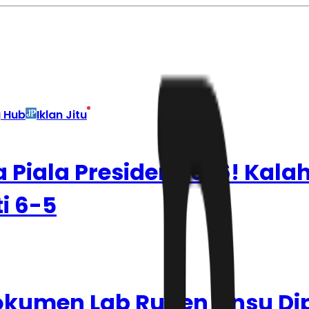
g Hub
Iklan Jitu
Piala Presiden 2026! Kala
i 6-5
okumen Lab Ruben Onsu Di