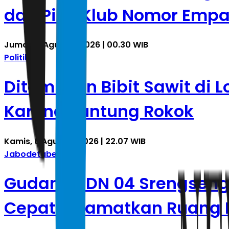
dan Pilih Klub Nomor Empa
Jumat, 7 Agustus 2026 | 00.30 WIB
Politik
Ditemukan Bibit Sawit di L
Karena Puntung Rokok
Kamis, 6 Agustus 2026 | 22.07 WIB
Jabodetabek
Gudang SDN 04 Srengseng 
Cepat Selamatkan Ruang 