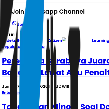
Join Whatsapp Channel
Join Channel
Hari ini
|
Indeks Berita
Zetizen
Learnin
Sepak Bola Indonesia
Persebaya Surabaya Juara 
Bandung Lewat Adu Penalt
Jumat, 7 Agustus 2026 | 06.12 WIB
Entertainment
Tanggapan Minola Soal D