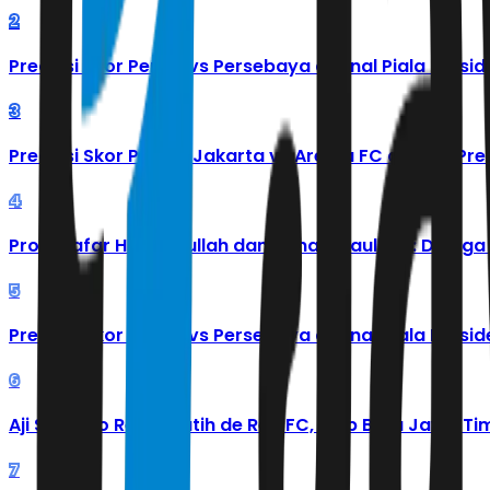
2
Prediksi Skor Persib vs Persebaya di Final Piala Presi
3
Prediksi Skor Persija Jakarta vs Arema FC di Piala 
4
Profil Jafar Hidayatullah dan Adnan Maulana: Diduga 
5
Prediksi Skor Persib vs Persebaya di Final Piala Pre
6
Aji Santoso Resmi Latih de Red FC, Klub Baru Jawa T
7