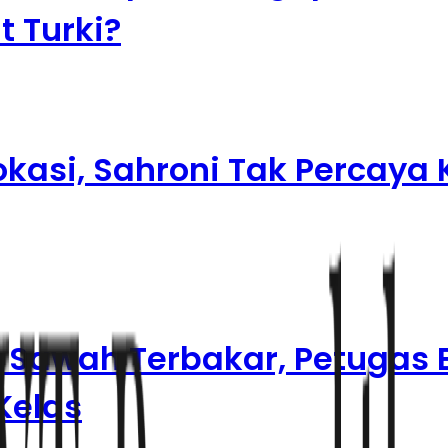
t Turki?
okasi, Sahroni Tak Percaya 
Sawah Terbakar, Petugas 
Kelas