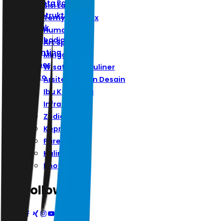
Ibu Kota Baru
Sisi Lain
Infrastruktur
Ternyata Hoax
Zodiak
Humaniora
Kepribadian
Art Space
Parenting
Minggu
Kuliner
Wisata Dan Kuliner
Photo
Arsitektur Dan Desain
Ibu Kota Baru
Infrastruktur
Zodiak
Kepribadian
Parenting
Kuliner
Photo
Follow Us