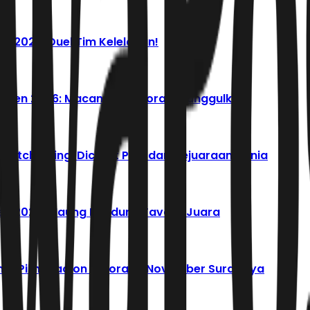
den 2026: Duel Tim Kelelahan!
Presiden 2026: Macan Kemayoran Diunggulkan!
Match Fixing, Dicoret PBSI dari Kejuaraan Dunia
siden 2026: Maung Bandung Favorit Juara
imur Pilih Stadion Gelora 10 November Surabaya